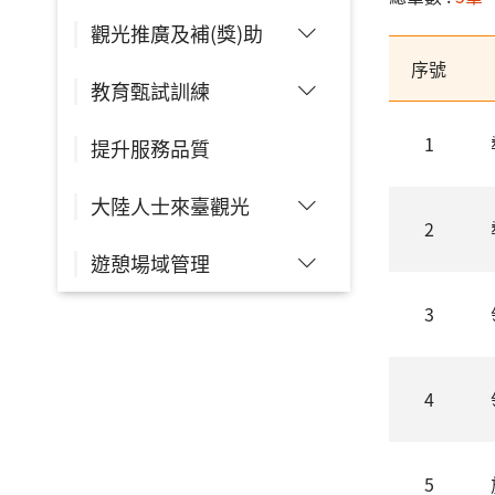
觀光推廣及補(獎)助
序號
教育甄試訓練
1
提升服務品質
大陸人士來臺觀光
2
遊憩場域管理
3
4
5