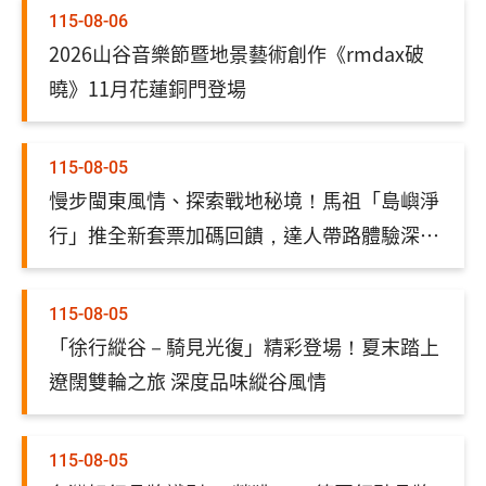
115-08-06
2026山谷音樂節暨地景藝術創作《rmdax破
曉》11月花蓮銅門登場
115-08-05
慢步閩東風情、探索戰地秘境！馬祖「島嶼淨
行」推全新套票加碼回饋，達人帶路體驗深度
慢旅
115-08-05
「徐行縱谷－騎見光復」精彩登場！夏末踏上
遼闊雙輪之旅 深度品味縱谷風情
115-08-05