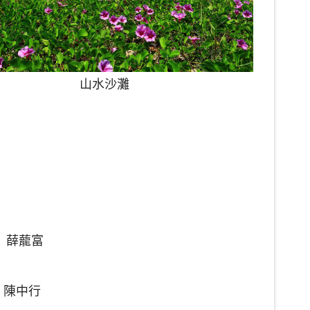
山水沙灘
 薛蘢富
 陳中行