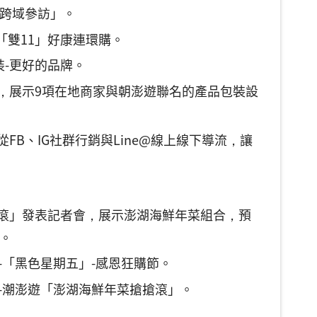
圈跨域參訪」。
-「雙11」好康連環購。
裝-更好的品牌。
會，展示9項在地商家與朝澎遊聯名的產品包裝設
從FB、IG社群行銷與Line@線上線下導流，讓
搶搶滾」發表記者會，展示澎湖海鮮年菜組合，預
。
動-「黑色星期五」-感恩狂購節。
動-潮澎遊「澎湖海鮮年菜搶搶滾」。