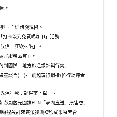
光圈。
光振興、自媒體變現術。
動-「打卡簽到免費喝咖啡」活動。
雙十放價，狂歡來襲」。
何做好服務品質」。
從國內到國際，地方旅遊設計與行銷」。
練座談會(二)-「疫起玩行銷-數位行銷煉金
萬聖鬼混狂歡，記得來下單」。
行銷-澎湖觀光圈讚FUN「澎湖直送」展售會」。
D澎湖遊程設計競賽頒獎典禮暨成果發表會。