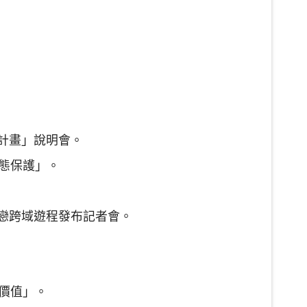
。
動計畫」說明會。
生態保護」。
海戀跨域遊程發布記者會。
。
新價值」。