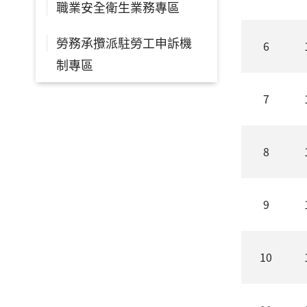
職業安全衛生業務專區
勞務承攬派駐勞工申訴機
6
制專區
7
8
9
10