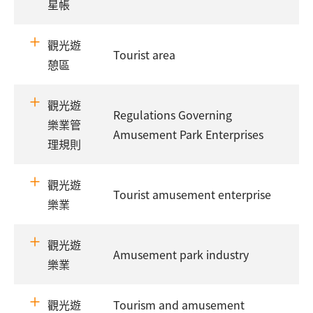
星帳
觀光遊
Tourist area
憩區
觀光遊
Regulations Governing
樂業管
Amusement Park Enterprises
理規則
觀光遊
Tourist amusement enterprise
樂業
觀光遊
Amusement park industry
樂業
觀光遊
Tourism and amusement