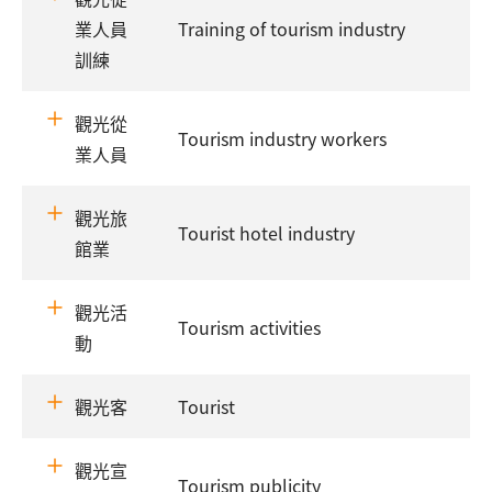
業人員
Training of tourism industry
訓練
觀光從
Tourism industry workers
業人員
觀光旅
Tourist hotel industry
館業
觀光活
Tourism activities
動
觀光客
Tourist
觀光宣
Tourism publicity