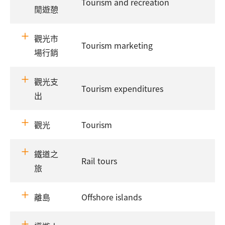
Tourism and recreation
閒遊憩
觀光市
Tourism marketing
場行銷
觀光支
Tourism expenditures
出
觀光
Tourism
鐵道之
Rail tours
旅
離島
Offshore islands