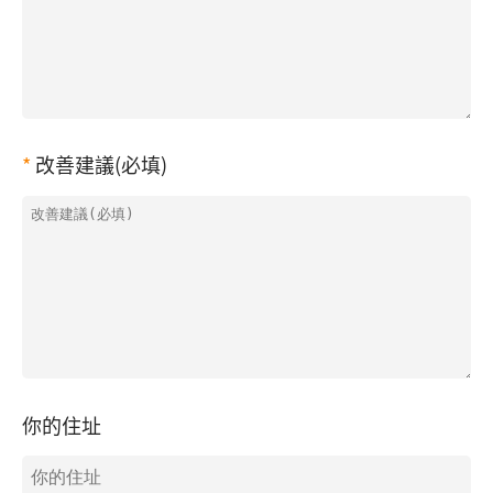
改善建議(必填)
你的住址