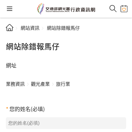
網站資訊
網站除錯報馬仔
網站除錯報馬仔
網址
業務資訊
觀光產業
旅行業
您的姓名(必填)