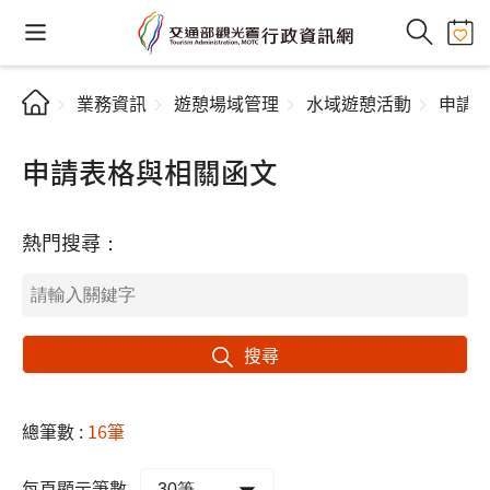
業務資訊
遊憩場域管理
水域遊憩活動
申請
申請表格與相關函文
熱門搜尋：
搜尋
總筆數 :
16筆
每頁顯示筆數