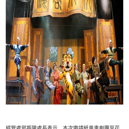
縱管處郭振陵處長表示，本次邀請紙風車劇團至花