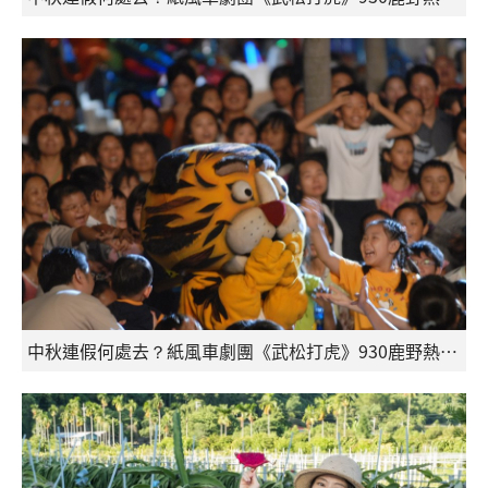
中秋連假何處去？紙風車劇團《武松打虎》930鹿野熱鬧上演！_4