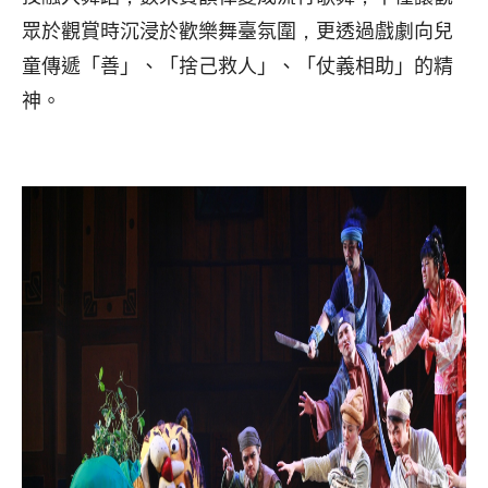
眾於觀賞時沉浸於歡樂舞臺氛圍，更透過戲劇向兒
童傳遞「善」、「捨己救人」、「仗義相助」的精
神。