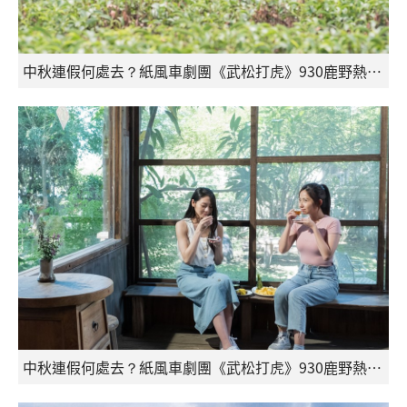
中秋連假何處去？紙風車劇團《武松打虎》930鹿野熱鬧上演！_6
中秋連假何處去？紙風車劇團《武松打虎》930鹿野熱鬧上演！_7