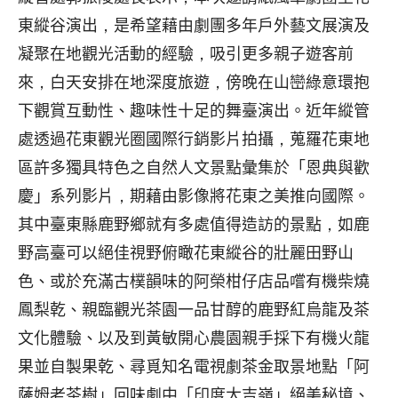
東縱谷演出，是希望藉由劇團多年戶外藝文展演及
凝聚在地觀光活動的經驗，吸引更多親子遊客前
來，白天安排在地深度旅遊，傍晚在山巒綠意環抱
下觀賞互動性、趣味性十足的舞臺演出。近年縱管
處透過花東觀光圈國際行銷影片拍攝，蒐羅花東地
區許多獨具特色之自然人文景點彙集於「恩典與歡
慶」系列影片，期藉由影像將花東之美推向國際。
其中臺東縣鹿野鄉就有多處值得造訪的景點，如鹿
野高臺可以絕佳視野俯瞰花東縱谷的壯麗田野山
色、或於充滿古樸韻味的阿榮柑仔店品嚐有機柴燒
鳳梨乾、親臨觀光茶園一品甘醇的鹿野紅烏龍及茶
文化體驗、以及到黃敏開心農園親手採下有機火龍
果並自製果乾、尋覓知名電視劇茶金取景地點「阿
薩姆老茶樹」回味劇中「印度大吉嶺」絕美秘境、