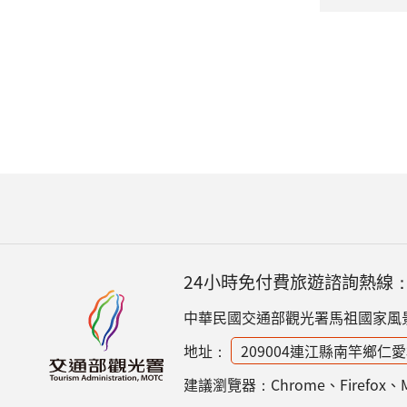
24小時免付費旅遊諮詢熱線
中華民國交通部觀光署馬祖國家風
地址：
209004連江縣南竿鄉仁愛
建議瀏覽器：Chrome、Firefox、Mic