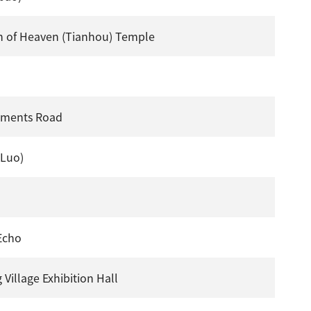
 of Heaven (Tianhou) Temple
aments Road
 Luo)
Echo
 Village Exhibition Hall