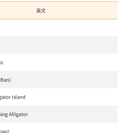
英文
ir
 Ban)
gator Island
ning Alligator
ebao)