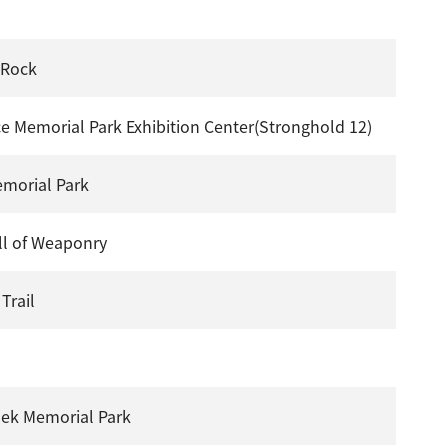
 Rock
e Memorial Park Exhibition Center(Stronghold 12)
morial Park
ll of Weaponry
Trail
hek Memorial Park