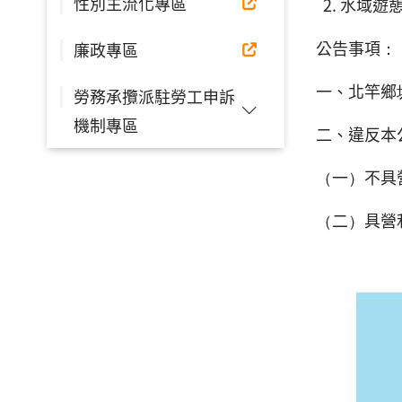
性別主流化專區
水域遊
公告事項：
廉政專區
一、北竿鄉
勞務承攬派駐勞工申訴
機制專區
二、違反本
（一）不具
（二）具營