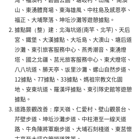
山、東湧體育場、東海雄風、中柱島及感恩亭、
福正、大埔聚落、坤坵沙灘等遊憩據點。
據點闢（整）建：北海坑道(南竿、北竿)、天后
宮、鐵堡、大漢據點、大坵島、大澳山、塘后道
沙灘、東引旅客服務中心、燕秀潮音、東湧燈
塔、國之北疆、莒光旅客服務中心、東犬燈塔、
八八坑道、勝天亭、坂里沙灘、螺山自然步道、
12據點、77據點、33據點、媽祖宗教文化園
地、安東坑道、羅漢坪據點、東引隊史館等遊憩
據點。
道路景觀改善：摩天嶺、仁愛村、壁山觀景台、
芹壁步道、坤坵沙灘步道、中柱港至一線天道
路、牛角陳將軍廟步道、大埔石刻棧道、東莒懷
古亭至大坪交管哨道路等。