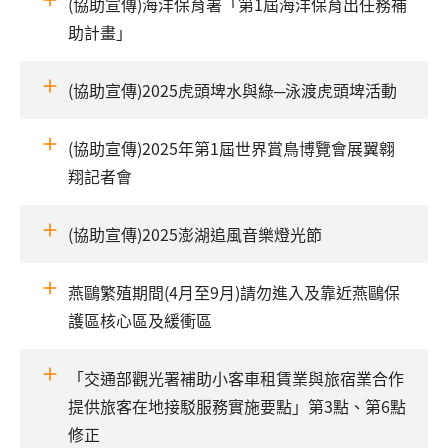
(協助宣傳)海洋保育署「第1屆海洋保育出任務補
助計畫」
(協助宣傳)2025虎頭埤水與綠─泳渡虎頭埤活動
(協助宣傳)2025年第1屆世界賞鳥博覽會展翼翱
翔記者會
(協助宣傳)2025澎湖追風音樂燈光節
燕鷗繁殖期間(4月至9月)請勿進入及靠近燕鷗保
護區核心區及緩衝區
「交通部觀光署補助小客車租賃業與旅宿業合作
提供旅客在地接駁服務實施要點」第3點、第6點
修正