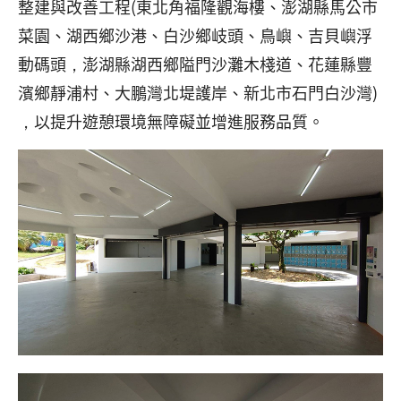
整建與改善工程(東北角福隆觀海樓、澎湖縣馬公市
菜園、湖西鄉沙港、白沙鄉岐頭、鳥嶼、吉貝嶼浮
動碼頭，澎湖縣湖西鄉隘門沙灘木棧道、花蓮縣豐
濱鄉靜浦村、大鵬灣北堤護岸、新北市石門白沙灣)
，以提升遊憩環境無障礙並增進服務品質。