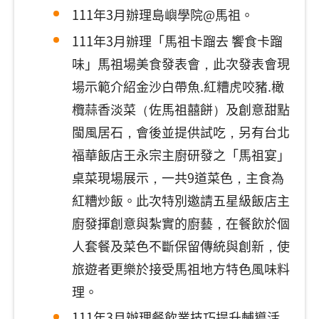
111年3月辦理島嶼學院@馬祖。
111年3月辦理「馬祖卡蹓去 饗食卡蹓
味」馬祖場美食發表會，此次發表會現
場示範介紹金沙白帶魚.紅糟虎咬豬.橄
欖蒜香淡菜（佐馬祖囍餅）及創意甜點
閩風居石，會後並提供試吃，另有台北
福華飯店王永宗主廚研發之「馬祖宴」
桌菜現場展示，一共9道菜色，主食為
紅糟炒飯。此次特別邀請五星級飯店主
廚發揮創意與紮實的廚藝，在餐飲於個
人套餐及菜色不斷保留傳統與創新，使
旅遊者更樂於接受馬祖地方特色風味料
理。
111年3月辦理餐飲業技巧提升輔導活