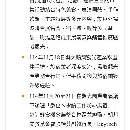
日(北區&馬祖)」活動，連續三日的市
集活動結合特色美食、表演團體、手作
體驗、主題特展等多元內容，於戶外場
域聯合展售食、宿、遊、購等多元產
品，盼能活絡成果展氣氛與銷售推廣區
域觀光。
114年11月18日與大鵬灣觀光產業聯盟
伴手禮、旅宿業者深度交流，汲取觀光
產業整合行銷、伴手禮開發與旅宿輔導
升級經驗。
114年11月20至21日在觀光圈業者倡議
下辦理「數位×永續工作坊@馬祖」，
邀請好食機食農整合林霈萱總監、朝邦
文教基金會張桂芬副執行長、Baytech