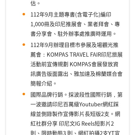
估。
112年9月主題專書(含電子化)編印
1,000冊及印尼推展會、業者拜會、專
書分享會、駐外辦事處推廣時運用。
112年9月辦理目標市參展及場觀光推
薦會：KOMPAS TRAVEL FAIR印尼旅展
活動前宣傳規劃 KOMPAS會展發放資
訊廣告版面露出、雅加達及棉蘭媒合會
簡報介紹。
國際品牌行銷。採波段性國際行銷，第
一波邀請印尼百萬級Youtuber網紅踩
線並側錄製作宣傳影片長短版2支。網
紅社群分享 印尼文IG Reels短影片2
則、限時動態3 則、網紅拍攝2支YT宣