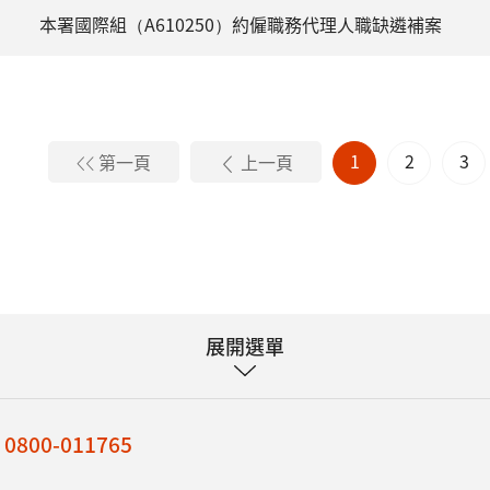
本署國際組（A610250）約僱職務代理人職缺遴補案
1
2
3
第一頁
上一頁
展開選單
：
0800-011765