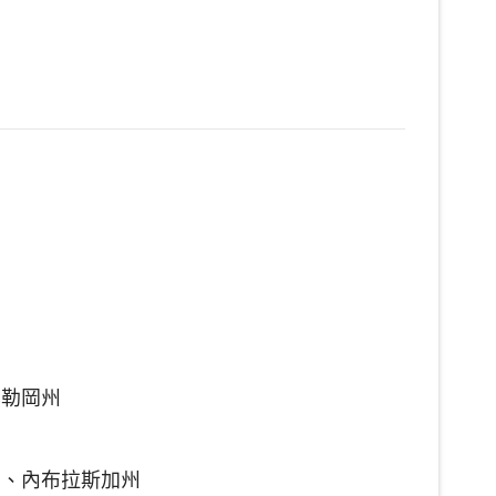
奧勒岡州
州、內布拉斯加州