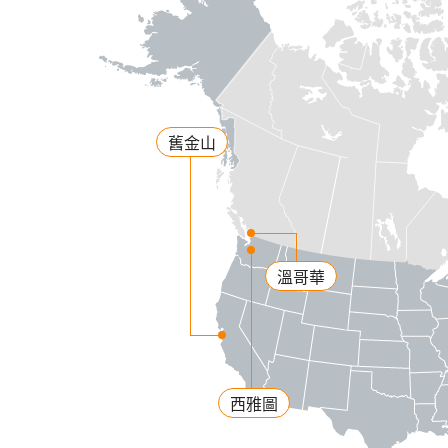
舊金山
溫哥華
西雅圖