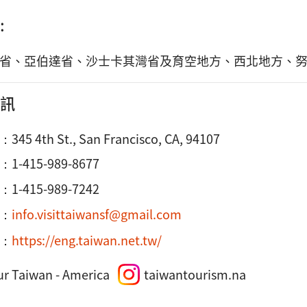
:
省、亞伯達省、沙士卡其灣省及育空地方、西北地方、
訊
：
345 4th St., San Francisco, CA, 94107
：
1-415-989-8677
1-415-989-7242
：
info.visittaiwansf@gmail.com
：
https://eng.taiwan.net.tw/
ur Taiwan - America
taiwantourism.na