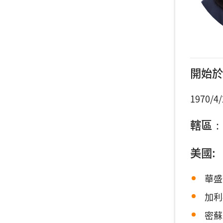
開始於
1970/4/
轄區：
美國:
華盛
加利
密蘇