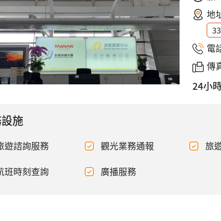
地
3
電
傳真
24小
務設施
旅遊諮詢服務
觀光業務通報
旅
航班時刻查詢
廣播服務