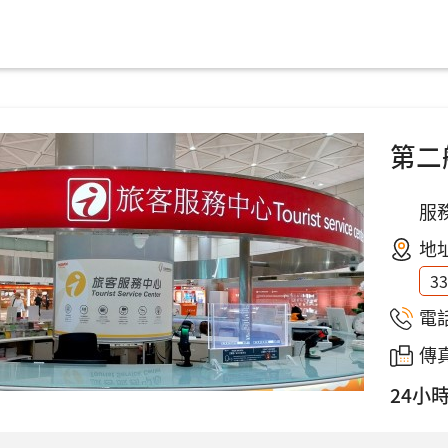
第二
服務
地
3
電
傳真
24小