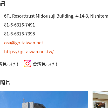
訊
：
6F., Resorttrust Midousuji Building, 4-14-3, Nishi
：
81-6-6316-7491
81-6-6316-7398
：
osa@go-taiwan.net
：
https://jp.taiwan.net.tw/
湾見っけ！
台湾見っけ！
照片