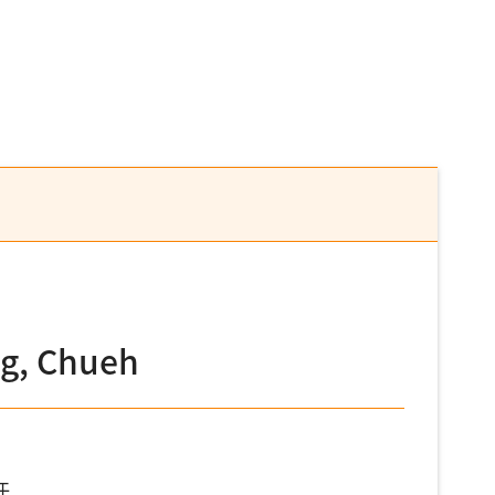
, Chueh
任