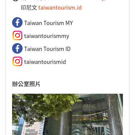
印尼文
taiwantourism.id
Taiwan Tourism MY
taiwantourismmy
Taiwan Tourism ID
taiwantourismid
辦公室照片