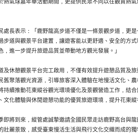
於熱氣球嘉年華活動期間，更提供民眾不同以往觀賞熱氣
民處長表示：「鹿野龍高步道不僅是一條景觀步道，更是
過步道與觀景平台建置，讓遊客能以更舒適、安全的方式
色，進一步提升旅遊品質並帶動地方觀光發展。」
道及休憩觀景平台完工啟用，不僅有效提升遊憩品質及旅
民舊聚落觀光資源，引導旅客深入體驗在地慢活文化、農
將持續推動花東縱谷觀光環境優化及景觀營造工作，結合
、文化體驗與休閒遊憩功能的優質旅遊環境，提升花東縱
季即將到來，縱管處誠摯邀請全國民眾走訪鹿野高台與龍
的壯麗景致，感受臺東慢活生活與飛行文化交織而成的獨