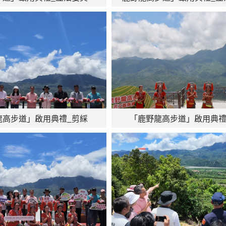
龍高步道」啟用典禮_剪綵
「鹿野龍高步道」啟用典禮