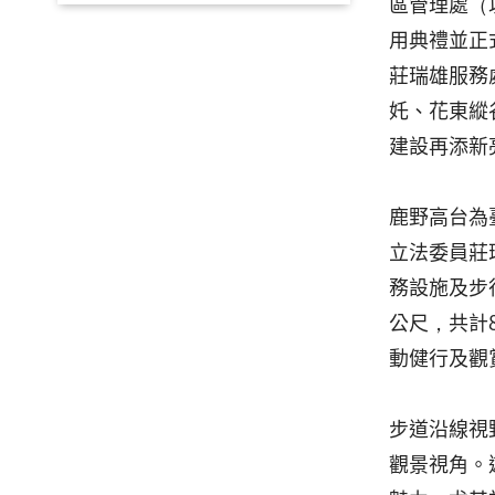
區管理處（
用典禮並正
莊瑞雄服務
奼、花東縱
建設再添新
鹿野高台為
立法委員莊
務設施及步
公尺，共計
動健行及觀
步道沿線視
觀景視角。