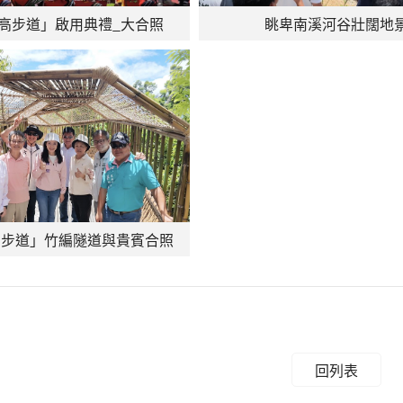
高步道」啟用典禮_大合照
眺卑南溪河谷壯闊地
高步道」竹編隧道與貴賓合照
回列表