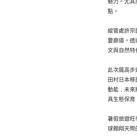
魅力。尤其
點。
縱管處許宗
要廊道。透
文與自然特
此次龍高步
田村日本移
動能，未來
具生態保育
暑假旅遊旺
球翱翔天際