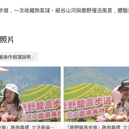
步道，一次收藏熱氣球、縱谷山河與鹿野慢活風景，體驗
照片
盤操作相簿說明：
「鹿野龍高步道」啟用典禮_立法委員陳瑩致詞