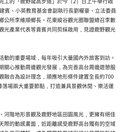
完工的「鹿野龍高步道」於今（2）日上午舉行啟
黃建賓、小英教育基金會副執行長劉櫂豪、立法委員
鄉公所李維順鄉長、花東縱谷觀光圈聯盟總召李數
觀光產業代表等貴賓共同剪綵啟用，見證鹿野觀光
活動的重要場域，每年吸引大量國內外旅客到訪。
期關心推動周邊觀光發展，為完善高台周邊遊憩服
融合為設計理念，順應地形條件建置全長約700
降落場兩大重要節點，打造兼具景觀休閒、樂活運
、河階地形景觀及鹿野地區田園風光，更擁有絕佳
天際的動感畫面，近距離感受鹿野高台獨有的空域