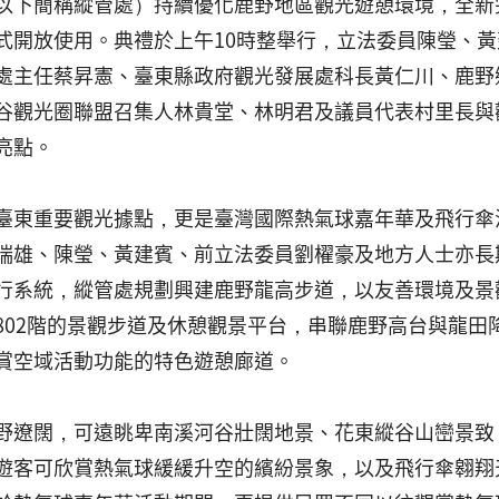
以下簡稱縱管處）持續優化鹿野地區觀光遊憩環境，全新
式開放使用。典禮於上午10時整舉行，立法委員陳瑩、
處主任蔡昇憲、臺東縣政府觀光發展處科長黃仁川、鹿野
谷觀光圈聯盟召集人林貴堂、林明君及議員代表村里長與
亮點。
臺東重要觀光據點，更是臺灣國際熱氣球嘉年華及飛行傘
瑞雄、陳瑩、黃建賓、前立法委員劉櫂豪及地方人士亦長
行系統，縱管處規劃興建鹿野龍高步道，以友善環境及景觀
802階的景觀步道及休憩觀景平台，串聯鹿野高台與龍田
賞空域活動功能的特色遊憩廊道。
野遼闊，可遠眺卑南溪河谷壯闊地景、花東縱谷山巒景致
遊客可欣賞熱氣球緩緩升空的繽紛景象，以及飛行傘翱翔