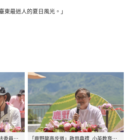
臺東最迷人的夏日風光。」
「鹿野龍高步道」啟用典禮_立法委員黃建賓致詞
「鹿野龍高步道」啟用典禮_小英教育基金會副執行長劉櫂豪致詞