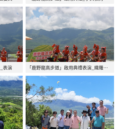
_表演
「鹿野龍高步道」啟用典禮表演_織羅文化舞蹈團