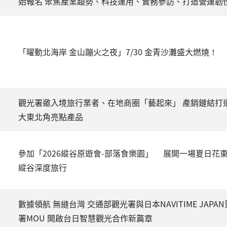
始報名 聚焦產業趨勢、科技運用、實務參訪、打造營運韌
「曜動北海岸 金山蹦火之夜」7/30 金青沙灘盛大燃燒！
觀光署邀入境旅行業者、在地商圈「藝起來」 產銷鏈結打
大東北角亮點產品
參加「2026縱谷原遊會-部落食樂園」 展開一場夏日花
縱谷深度旅行
數據領航 無縫台灣 交通部觀光署與日本NAVITIME JAPAN
署MOU 開啟台日智慧觀光合作新篇章