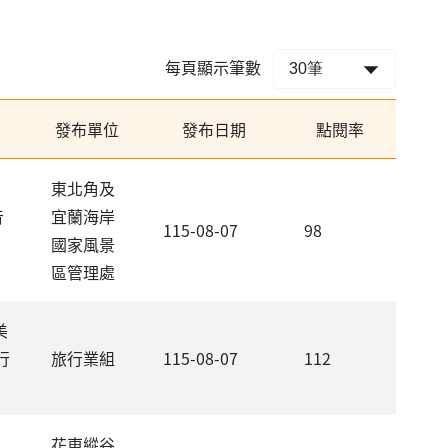
每頁顯示筆數
發布單位
發布日期
點閱率
東北角及
音
宜蘭海岸
115-08-07
98
國家風景
區管理處
美
行
旅行業組
115-08-07
112
花東縱谷