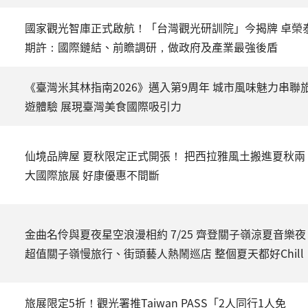
國家觀光智庫正式啟航！「台灣觀光研訓院」今揭牌 卓榮
期許：國際鏈結、前瞻調研，做政府及產業最強後盾
《臺灣米其林指南2026》邁入第9周年 城市風味魅力串聯
遊體驗 展現臺灣美食國際吸引力
仙境品牌屋 夏秋限定正式開張！ 把西拉雅風土搬進夏秋兩
大國際旅展 好康優惠不間斷
金曲名伶與夏夜星空浪漫相約 7/25 齊登關子嶺涼夏音樂夜
超值關子嶺慢旅行、街頭藝人熱鬧巡店 整個夏天都好Chill
旅展限定5折！觀光署推Taiwan PASS「2人同行1人免