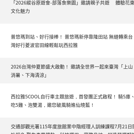
「2026縱谷原遊會-部落食樂園」邀請親子共遊 體驗花
文化魅力
普悠瑪到站、好行接棒！ 普悠瑪新停靠隆田站 無縫轉乘台
灣好行菱波官田線輕鬆玩西拉雅
2026台灣仲夏節盛大啟動！ 邀請全世界一起來臺灣「上山
消暑、下海清涼」
西拉雅5COOL自行車主題旅遊，首發團正式啟程！ 騎5庫
吃5雞、泡雙湯，邀您破風騎進仙境藍！
交通部觀光署115年度旅館業中階經理人訓練課程7月21日