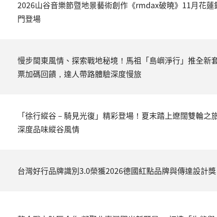
2026山谷音樂節暨地景藝術創作《rmdax破曉》11月花蓮
門登場
慢步閩東風情、探索戰地秘境！馬祖「島嶼淨行」推全新
票加碼回饋，達人帶路體驗深度慢旅
「徐行縱谷－騎見光復」精彩登場！夏末踏上遼闊雙輪之
深度品味縱谷風情
台灣好行品牌識別3.0榮獲2026德國紅點品牌與傳達設計獎