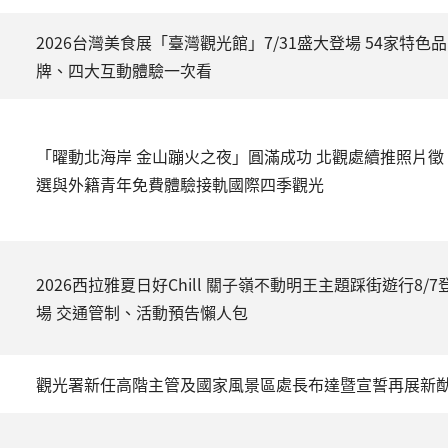
2026台灣美食展「臺灣觀光館」7/31盛大登場 54家特色品
牌、四大互動體驗一次看
「曜動北海岸 金山蹦火之夜」圓滿成功 北觀處續推照片徵
選與外籍青年免費體驗接軌國際四季觀光
2026西拉雅夏日好Chill 關子嶺不動明王主題踩街遊行8/7
場 交通管制、活動預告懶人包
觀光署新任高階主管及國家風景區處長布達暨宣誓再展新