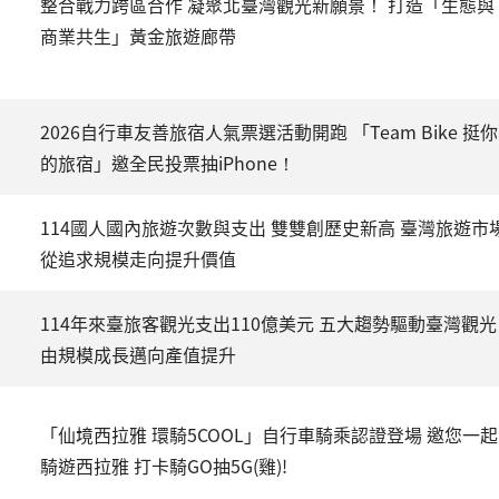
整合戰力跨區合作 凝聚北臺灣觀光新願景！ 打造「生態與
商業共生」黃金旅遊廊帶
2026自行車友善旅宿人氣票選活動開跑 「Team Bike 挺你
的旅宿」邀全民投票抽iPhone！
114國人國內旅遊次數與支出 雙雙創歷史新高 臺灣旅遊市
從追求規模走向提升價值
114年來臺旅客觀光支出110億美元 五大趨勢驅動臺灣觀光
由規模成長邁向產值提升
「仙境西拉雅 環騎5COOL」自行車騎乘認證登場 邀您一起
騎遊西拉雅 打卡騎GO抽5G(雞)!