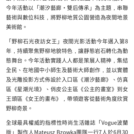
今年活動以「潮汐藝廊·雙后傳承」為主題，串聯
藝術與數位科技，將野柳地質公園營造為夜間地景
美術館。
「野柳石光夜訪女王」夜間光影活動今年邁入第8
年，持續聚焦野柳地貌特色，讓靜態岩石轉化為動
態舞台。今年活動實踐人人都是策展人精神，集結
全民、在地國中小師生及藝術大師創作，並以實體
及光雕投影方式佈設於入口區《潮汐藝廊》、仿真
區《星潮光境》、俏皮公主區《公主的畫室》到女
王頭區《女王的畫布》，帶領遊客從藝術角度欣賞
野柳奇景。
全球最具權威的指標性時尚生活雜誌「Vogue波蘭
版」製作人Mateusz Bzowka團隊一行7人於6月30