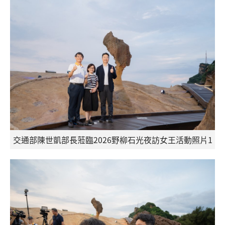
交通部陳世凱部長蒞臨2026野柳石光夜訪女王活動照片1