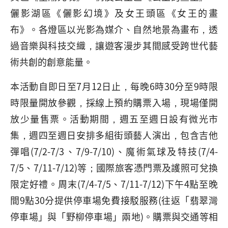
儷影湖區《儷影幻境》及女王頭區《女王的畫
布》。各燈區以光影為媒介、自然地景為畫布，透
過音樂與科技交織，讓遊客漫步其間感受跨世代藝
術共創的創意能量。
本活動自即日至7月12日止，每晚6時30分至9時限
時限量開放參觀，採線上預約購票入場，現場僅開
放少量售票。活動期間，週五至週日設有微光市
集，週四至週日安排多組街頭藝人演出，包含吉他
彈唱(7/2-7/3、7/9-7/10)、魔術氣球及特技(7/4-
7/5、7/11-7/12)等；國際旅客憑門票及護照可兌換
限定好禮。周末(7/4-7/5、7/11-7/12)下午4點至晚
間9點30分提供停車場免費接駁服務(往返「翡翠灣
停車場」與「野柳停車場」兩地)。購票與交通等相