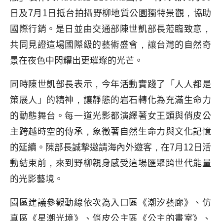
日及7月1日抵台拍攝野柳地質公園獨特景觀，協助
國際行銷。是日並由交通部陳世凱部長蒞臨致意，
共同見證這場國際級的藝術盛會，讓台灣的自然奇
景在夜色中閃耀出更璀璨的光芒。
同時陳世凱部長表示，今年活動實踐了「人人都是
策展人」的精神，讓靜態的岩石轉化為充滿生命力
的動態舞台。每一道光影都演繹著女王頭與俏皮公
主跨越時空的傳承，象徵著自然生命力與文化記憶
的延續。陳部長誠摯邀請海內外遊客，在7月12日活
動結束前，來到野柳親身感受這場匯聚跨世代能量
的光影藝境。
園區建議參觀動線依次為入口區《潮汐藝廊》、仿
真區《星潮光境》、俏皮公主區《公主的畫室》、