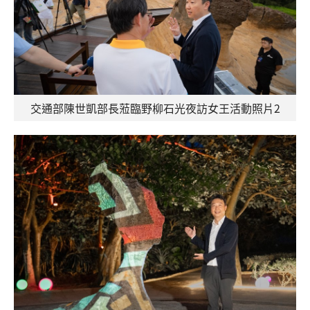
交通部陳世凱部長蒞臨野柳石光夜訪女王活動照片2