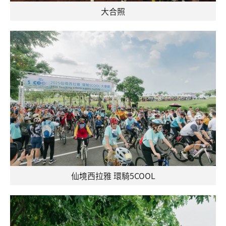
大合照
仙境西拉雅 環騎5COOL