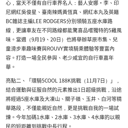
心，當天不僅有自行車界名人：藝人安娜·李、印
尼網紅吳俊星、臺南辣媽黃恆真、網紅本丸及英籍
BC雜誌主編LEE RODGERS分別領騎五座水庫路
線，更讓車友在不同路線都能驚喜品嚐獨特的5雞風
味。當週（9月19、20日）也將舉辦草原市集、兒
童滑步車趣味賽與ROUVY實境騎乘體驗等豐富內
容。打造一場全民參與、老少咸宜的自行車嘉年
華。
亮點二、「環騎5COOL 188K挑戰（11月7日）」，
結合運動與征服自然的元素推出1日超級挑戰，沿途
將經過5座水庫及大凍山、關子嶺、玉井、白河等精
華路段，不僅能親近自然，更是挑戰自我的一場試
煉。今年加碼1水庫、2水庫、3水庫、4水庫的以親
民的短距離到挑戰中長行程。