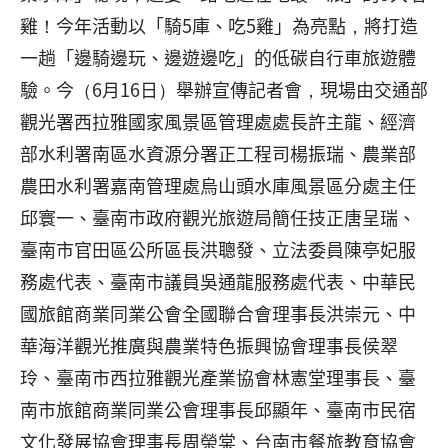
雞！今年活動以「騎5庫、吃5雞」為亮點，將打造
一趟「邊騎邊玩、邊遊邊吃」的低碳自行車旅遊體
驗。今（6月16日）舉辦宣傳記者會，現場由交通部
觀光署西拉雅國家風景區管理處處長許主龍、經濟
部水利署南區水資源分署正工程司楊振瑞、農業部
農田水利署嘉南管理處烏山頭水庫風景區分處主任
邱寰一、臺南市政府觀光旅遊局簡任技正唐呈瑞、
臺南市官田區公所區長洪聰發、立法委員陳亭妃服
務處代表、臺南市議員吳通龍服務處代表、中華民
國旅館商業同業公會全國聯合會理事長洪崇元、中
華海洋觀光推廣與農業特色振興協會理事長侯翠
玲、臺南市西拉雅觀光產業協會林憲堂理事長、臺
南市旅館商業同業公會理事長邱顯年、臺南市民宿
文化發展協會理事長周榮棠、台南市餐旅教育協會