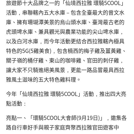
旅遊節十大品牌之一的「仙境西拉雅 環騎5COOL」
活動，串聯轄內五大水庫－包含全臺最大的曾文水
庫、擁有珊瑚潭美景的烏山頭水庫、臺灣最古老的
虎頭埤水庫、兼具觀光與農業功能的尖山埤水庫，
以及白河水庫，而今年活動更結合西拉雅轄內極具
特色的5G(5雞美食)，包含楠西的梅子雞及薑黃雞、
關子嶺的桶仔雞、東山的咖啡雞、官田的刺仔雞，
讓大家不只騎進絕美風景，更能一路品嘗最具西拉
雅風土滋味的五大特色雞料理。
今年「仙境西拉雅 環騎5COOL」活動，推出四大亮
點活動：
亮點一、「環騎5COOL大會師(9月19日)」，邀集各
路自行車好手與親子家庭齊聚西拉雅官田遊客中