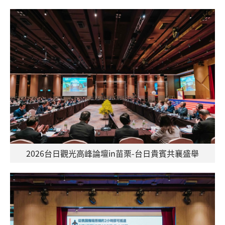
2026台日觀光高峰論壇in苗栗-台日貴賓共襄盛舉