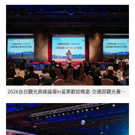
2026台日觀光高峰論壇in苗栗歡迎晚宴-交通部觀光署陳玉秀署長致詞