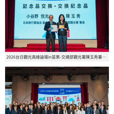
2026台日觀光高峰論壇in苗栗-交通部觀光署陳玉秀署長與日本旅行業協會小谷野悅光副會長交換禮物合影