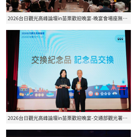
2026台日觀光高峰論壇in苗栗歡迎晚宴-晚宴會場座無虛席
2026台日觀光高峰論壇in苗栗歡迎晚宴-交通部觀光署陳玉秀署長與日本觀光振興協會菰田正信會長交換紀念品合影