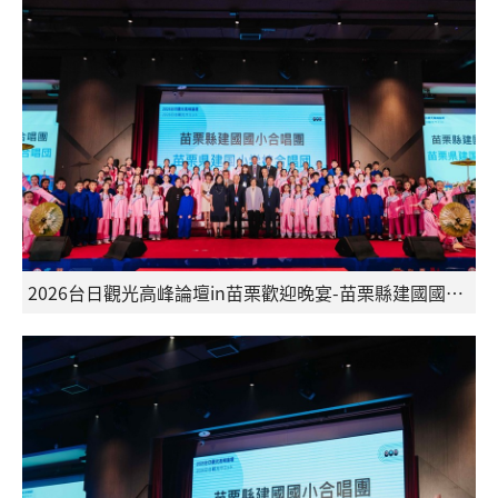
2026台日觀光高峰論壇in苗栗歡迎晚宴-苗栗縣建國國小合唱團帶來精彩表演