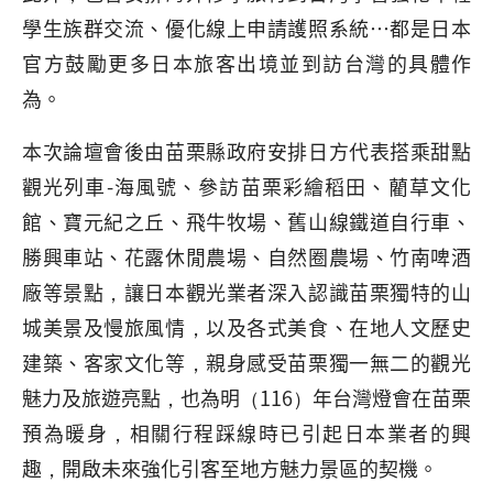
學生族群交流、優化線上申請護照系統…都是日本
官方鼓勵更多日本旅客出境並到訪台灣的具體作
為。
本次論壇會後由苗栗縣政府安排日方代表搭乘甜點
觀光列車-海風號、參訪苗栗彩繪稻田、藺草文化
館、寶元紀之丘、飛牛牧場、舊山線鐵道自行車、
勝興車站、花露休閒農場、自然圈農場、竹南啤酒
廠等景點，讓日本觀光業者深入認識苗栗獨特的山
城美景及慢旅風情，以及各式美食、在地人文歷史
建築、客家文化等，親身感受苗栗獨一無二的觀光
魅力及旅遊亮點，也為明（116）年台灣燈會在苗栗
預為暖身，相關行程踩線時已引起日本業者的興
趣，開啟未來強化引客至地方魅力景區的契機。