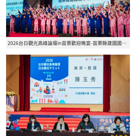
2026台日觀光高峰論壇in苗栗歡迎晚宴-苗栗縣建國國小合唱團演唱日文歌曲，感動全場