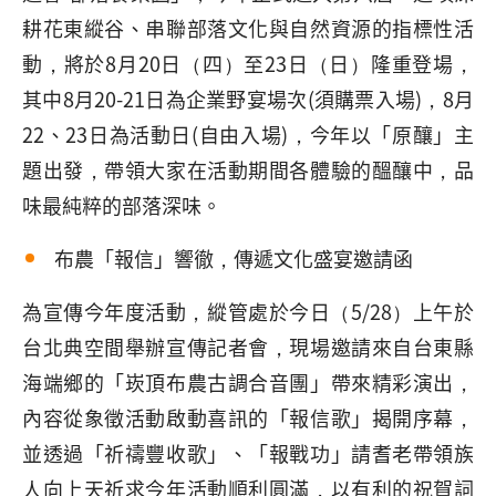
耕花東縱谷、串聯部落文化與自然資源的指標性活
動，將於8月20日（四）至23日（日）隆重登場，
其中8月20-21日為企業野宴場次(須購票入場)，8月
22、23日為活動日(自由入場)，今年以「原釀」主
題出發，帶領大家在活動期間各體驗的醞釀中，品
味最純粹的部落深味。
布農「報信」響徹，傳遞文化盛宴邀請函
為宣傳今年度活動，縱管處於今日（5/28）上午於
台北典空間舉辦宣傳記者會，現場邀請來自台東縣
海端鄉的「崁頂布農古調合音團」帶來精彩演出，
內容從象徵活動啟動喜訊的「報信歌」揭開序幕，
並透過「祈禱豐收歌」、「報戰功」請耆老帶領族
人向上天祈求今年活動順利圓滿，以有利的祝賀詞