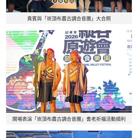
貴賓與「崁頂布農古調合音團」大合照
開場表演「崁頂布農古調合音團」耆老祈福活動順利