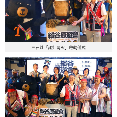
三石灶「起灶開火」啟動儀式