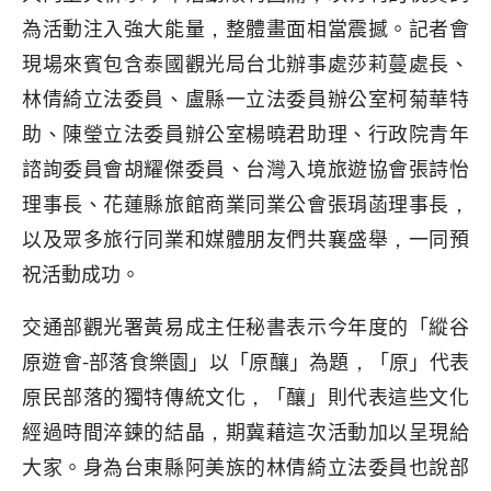
為活動注入強大能量，整體畫面相當震撼。記者會
現場來賓包含泰國觀光局台北辦事處莎莉蔓處長、
林倩綺立法委員、盧縣一立法委員辦公室柯菊華特
助、陳瑩立法委員辦公室楊曉君助理、行政院青年
諮詢委員會胡耀傑委員、台灣入境旅遊協會張詩怡
理事長、花蓮縣旅館商業同業公會張琄菡理事長，
以及眾多旅行同業和媒體朋友們共襄盛舉，一同預
祝活動成功。
交通部觀光署黃易成主任秘書表示今年度的「縱谷
原遊會-部落食樂園」以「原釀」為題，「原」代表
原民部落的獨特傳統文化，「釀」則代表這些文化
經過時間淬鍊的結晶，期冀藉這次活動加以呈現給
大家。身為台東縣阿美族的林倩綺立法委員也說部