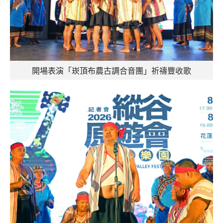
開場表演「崁頂布農古調合音團」祈禱豐收歌