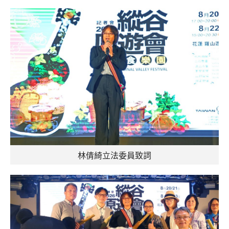
林倩綺立法委員致詞