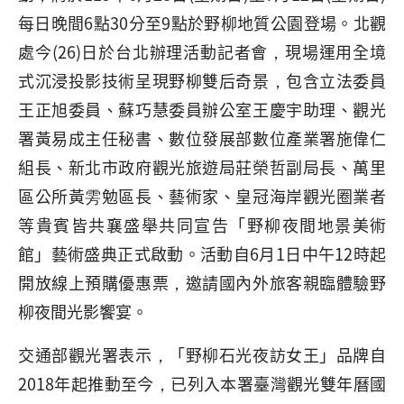
每日晚間6點30分至9點於野柳地質公園登場。北觀
處今(26)日於台北辦理活動記者會，現場運用全境
式沉浸投影技術呈現野柳雙后奇景，包含立法委員
王正旭委員、蘇巧慧委員辦公室王慶宇助理、觀光
署黃易成主任秘書、數位發展部數位產業署施偉仁
組長、新北市政府觀光旅遊局莊榮哲副局長、萬里
區公所黃雱勉區長、藝術家、皇冠海岸觀光圈業者
等貴賓皆共襄盛舉共同宣告「野柳夜間地景美術
館」藝術盛典正式啟動。活動自6月1日中午12時起
開放線上預購優惠票，邀請國內外旅客親臨體驗野
柳夜間光影饗宴。
交通部觀光署表示，「野柳石光夜訪女王」品牌自
2018年起推動至今，已列入本署臺灣觀光雙年曆國