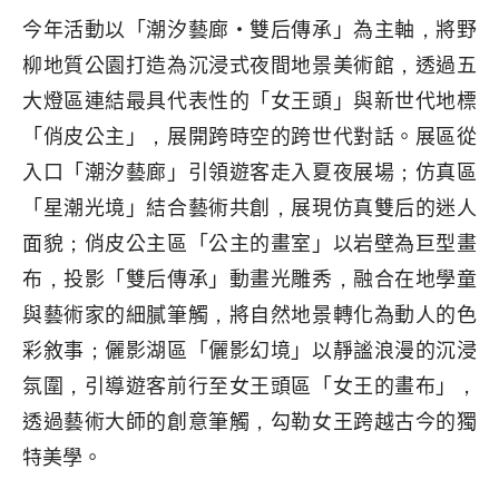
今年活動以「潮汐藝廊·雙后傳承」為主軸，將野
柳地質公園打造為沉浸式夜間地景美術館，透過五
大燈區連結最具代表性的「女王頭」與新世代地標
「俏皮公主」，展開跨時空的跨世代對話。展區從
入口「潮汐藝廊」引領遊客走入夏夜展場；仿真區
「星潮光境」結合藝術共創，展現仿真雙后的迷人
面貌；俏皮公主區「公主的畫室」以岩壁為巨型畫
布，投影「雙后傳承」動畫光雕秀，融合在地學童
與藝術家的細膩筆觸，將自然地景轉化為動人的色
彩敘事；儷影湖區「儷影幻境」以靜謐浪漫的沉浸
氛圍，引導遊客前行至女王頭區「女王的畫布」，
透過藝術大師的創意筆觸，勾勒女王跨越古今的獨
特美學。