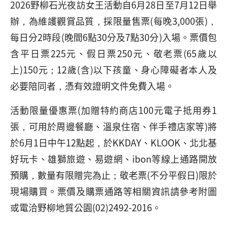
2026野柳石光夜訪女王活動自6月28日至7月12日舉
辦，為維護觀賞品質，採限量售票(每晚3,000張)，
每日分2時段(晚間6點30分及7點30分)入場。票價包
含平日票225元、假日票250元、敬老票(65歲以
上)150元；12歲(含)以下孩童、身心障礙者本人及
必要陪同者，憑有效證明文件免費入場。
活動限量優惠票(加贈特約商店100元電子抵用券1
張，可用於周邊餐廳、溫泉住宿、伴手禮店家等)將
於6月1日中午12點起，於KKDAY、KLOOK、北北基
好玩卡、雄獅旅遊、易遊網、ibon等線上通路開放
預購，數量有限贈完為止；敬老票(不分平假日)限於
現場購買。票價及購票通路等相關資訊請參考附圖
或電洽野柳地質公園(02)2492-2016。