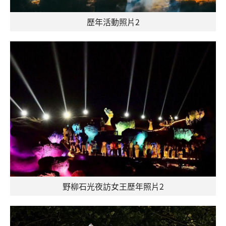
歷年活動照片2
野柳石光夜訪女王歷年照片2