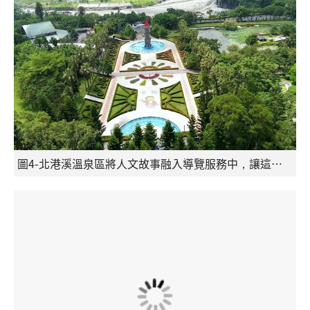
圖4-北港溪溫泉區將人文故事融入導覽服務中，讓這場「金獎服務」之旅不僅是身心的放鬆，更是一次動人的文化洗禮。（參山管理處提供）