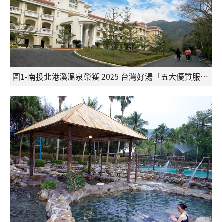
圖1-南投北港溪溫泉榮獲 2025 台灣好湯「五大優質服務好湯金獎」及「五大 CP 值最優好湯」。（參山管理處提供）