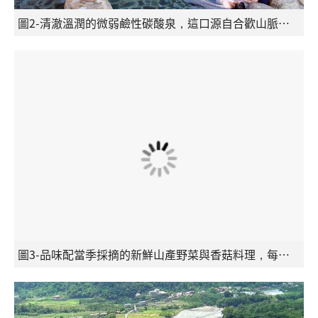
圖2-清澈溫潤的微弱鹼性碳酸泉，這口源自合歡山脈的「合歡聖泉」，以最純淨的水質撫慰每位旅人的疲憊。（參山管理處提供）
圖3-品味配當季採摘的新鮮山產野菜與香菇料理，每一口都是來自大地的真切滋味，完美詮釋了「最高 CP 值」的味蕾享受。