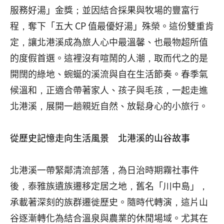
服務好湯」金獎；並因結合採果與牧場的豐富行
程，奪下「五大 CP 值最優好湯」殊榮。這份雙重肯
定，讓北港溪成為旅人心中最溫馨、也最物超所值
的度假首選。這裡沒有喧鬧的人潮，取而代之的是
開闊的綠地、蜿蜒的溪流與自在生活節奏。春季氣
候溫和，正適合帶著家人、孩子與毛孩，一起走進
北港溪，展開一趟親近自然、放鬆身心的小旅行。
從歷史記憶走向生活風景 北港溪的山谷故事
北港溪一帶緊鄰清流部落，為日治時期霧社事件
後，泰雅族遺族遷移定居之地，舊名「川中島」，
承載著深刻的族群遷徙歷史。隨時代轉演，這片山
谷逐漸轉化為結合溫泉與農業的休閒場域。尤其在