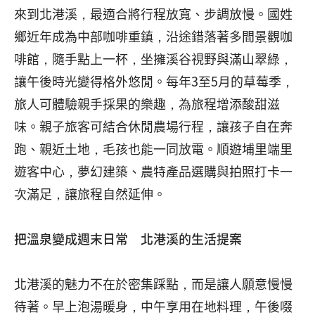
來到北港溪，最適合將行程放寬、步調放慢。國姓
鄉近年成為中部咖啡重鎮，沿途錯落著多間景觀咖
啡館，隨手點上一杯，坐擁溪谷視野與滿山翠綠，
讓午後時光變得格外悠閒。每年3至5月的草莓季，
旅人可體驗親手採果的樂趣，為旅程增添酸甜滋
味。親子旅客可結合休閒農場行程，讓孩子自在奔
跑、親近土地，毛孩也能一同放電。順遊埔里端里
遊客中心，夢幻建築、農特產品選購與拍照打卡一
次滿足，讓旅程自然延伸。
把溫泉變成週末日常 北港溪的生活提案
北港溪的魅力不在於密集踩點，而是讓人願意慢慢
待著。早上泡湯暖身，中午享用在地料理，午後啜