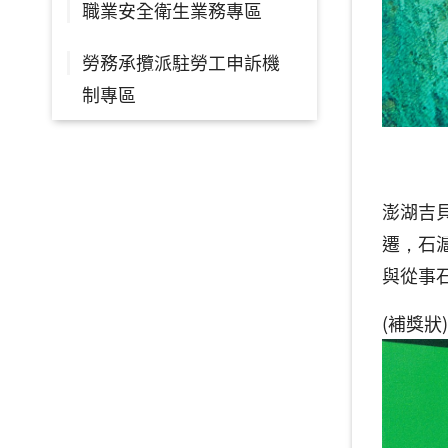
職業安全衛生業務專區
勞務承攬派駐勞工申訴機
制專區
澎湖吉
遷，石
與從事
(補獎狀)