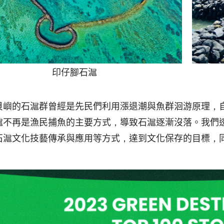
印仔腳石滬
貝嶼的石滬群曾經是先民們利用漲退潮與魚群洄游原理，
滬不再是漁民捕魚的主要方式，導致石滬逐漸沒落。我們
石滬文化技藝傳承與應用等方式，達到文化保存的目標，