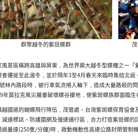
群聚越冬的紫班蝶群
茂
家風景區橫跨高雄與屏東，為世界兩大越冬型蝶種之一「紫
蝶會遷徙至此渡冬，並於隔年3至4月春天來臨時集結北返
號林內路段時，被行車氣流捲入輪下，造成大量路殺的問題。
009年莫拉克風災嚴重破壞蝶谷棲地，使紫斑蝶族群面臨生
橫越國道的蝴蝶飛行隊伍，茂管處、台灣紫斑蝶保育協會
、減速標誌、防護圍網及慢速通行區，合力打造紫斑蝶的回
通過量達(250隻/分鐘)時，啟動機動性高速公路封閉管