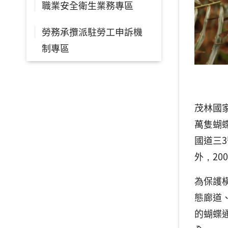
職業安全衛生業務專區
勞務承攬派駐勞工申訴機
制專區
茂林國
萬隻蝴
國道三3
外，2
為保護
態廊道
的蝴蝶