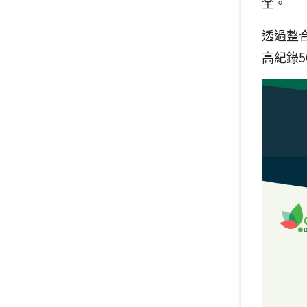
全。
透過整
高紀錄