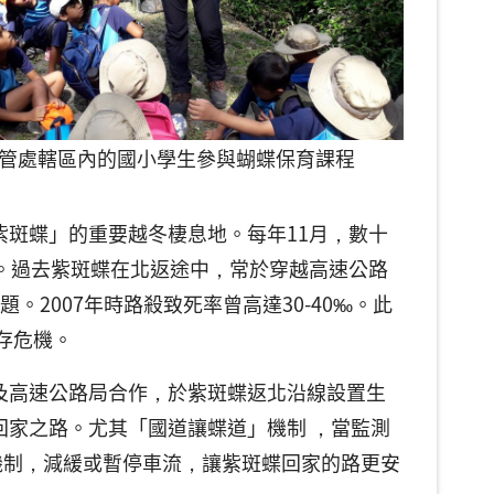
管處轄區內的國小學生參與蝴蝶保育課程
斑蝶」的重要越冬棲息地。每年11月，數十
。過去紫斑蝶在北返途中，常於穿越高速公路
2007年時路殺致死率曾高達30-40‰。此
存危機。
及高速公路局合作，於紫斑蝶返北沿線設置生
家之路。尤其「國道讓蝶道」機制 ，當監測
制機制，減緩或暫停車流，讓紫斑蝶回家的路更安