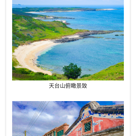
天台山俯瞰景致