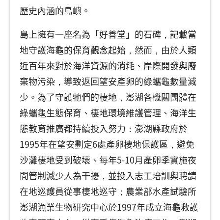
歷史內涵的島嶼。
島上擁有一座名為「好善堂」的石碑，記載當
地守護海龜的保育觀念起始，然而，由於人類
近百年來對於海洋資源的消耗、岸際開發與廢
棄物污染，導致返回望安產卵的綠蠵龜數量減
少。為了守護牠們的棲地，澎湖各機關團體在
綠蠵龜生態保育、棲地環境維護管理、海洋生
態教育推廣都持續投入努力：澎湖縣政府於
1995年在望安劃定6處產卵棲地保護區，避免
沙灘棲地受到破壞、每年5-10月產卵季實施夜
間管制減少人為干擾，並投入志工培訓與聘請
在地巡護員從事棲地巡守；農業部水產試驗所
澎湖漁業生物研究中心於1997年成立海龜救護