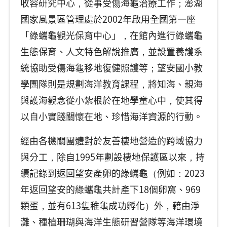
收容研究中心，從事受傷海龜治療工作；澎湖
國家風景區管理處於2002年啟用全國第一座
「綠蠵龜觀光保育中心」，在館內進行綠蠵龜
生態保育、人文特色解說推廣，並設置養護系
統協助受傷海龜移地復健照護等；望安國小教
學團隊則是規劃海洋教育課程，將知海、親海
與護海觀念從小紮根於在地學童心中，使其得
以自小實踐關懷在地、珍惜海洋資源的行動。
經由各機關團體對於友善棲地營造的跨域協力
與分工，除自1995年劃設棲地保護區以來，持
續記錄到返回望安產卵的綠蠵龜（例如：2023
年返回望安的綠蠵龜共計產下18個卵窩、969
顆蛋，並有613隻稚龜成功孵化）外，藉由淨
灘、種植珊瑚與海洋生態研習營隊等海洋環境