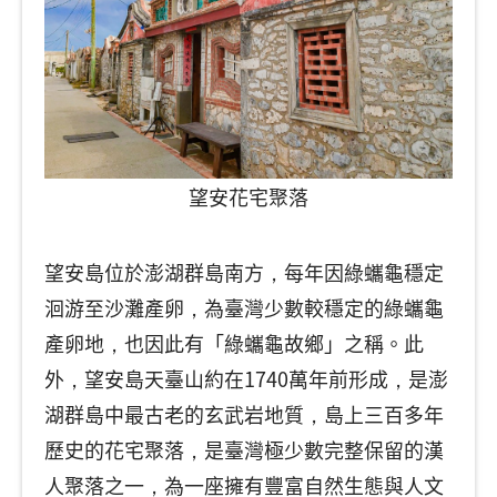
望安花宅聚落
望安島位於澎湖群島南方，每年因綠蠵龜穩定
洄游至沙灘產卵，為臺灣少數較穩定的綠蠵龜
產卵地，也因此有「綠蠵龜故鄉」之稱。此
外，望安島天臺山約在1740萬年前形成，是澎
湖群島中最古老的玄武岩地質，島上三百多年
歷史的花宅聚落，是臺灣極少數完整保留的漢
人聚落之一，為一座擁有豐富自然生態與人文