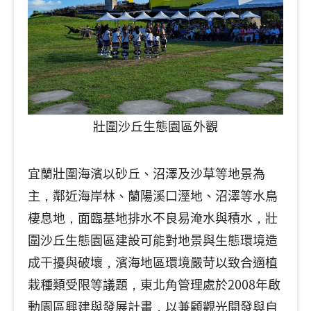
壯圍沙丘生態園區外觀
宜蘭壯圍海濱以砂丘、沼澤及沙草等地景為
主，鄰近海岸林、蘭陽溪口溼地、沼澤等水鳥
棲息地，面臨基地排水不良易淹水與積水，壯
圍沙丘生態園區建設可能對地景與生態環境造
成干擾與破壞，濱海地區環境嚴苛以致合適植
栽種類受限等議題，東北角管理處於2008年啟
動園區興建與發展計畫，以兼顧觀光開發與自