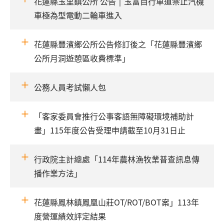
花蓮縣玉里鎮公所 公告｜玉富自行車道禁止汽機
車極為型電動二輪車進入
花蓮縣豐濱鄉公所公告修訂後之「花蓮縣豐濱鄉
公所月洞遊憩區收費標準」
公務人員考試懶人包
「客家委員會推行公事客語無障礙環境補助計
畫」115年度公告受理申請截至10月31日止
行政院主計總處「114年農林漁牧業普查訊息傳
播作業方法」
花蓮縣鳳林鎮鳳凰山莊OT/ROT/BOT案」113年
度營運績效評定結果