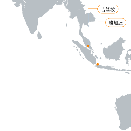
吉隆坡
雅加達