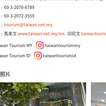
：
60-3-2070-6789
60-3-2072-3559
：
tourism@taiwan.net.my
址：馬來文
www.taiwan.net.my/ms
印尼文
taiwantouri
iwan Tourism MY
taiwantourismmy
iwan Tourism ID
taiwantourismid
照片