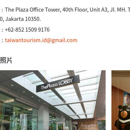
he Plaza Office Tower, 40th Floor, Unit A3, Jl. MH. 
0, Jakarta 10350.
+62-852 1509 9176
：
taiwantourism.id@gmail.com
照片