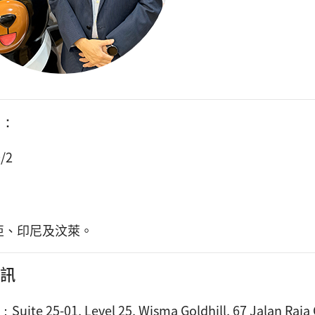
：
/2
亞、印尼及汶萊。
訊
：
Suite 25-01, Level 25, Wisma Goldhill, 67 Jalan Ra