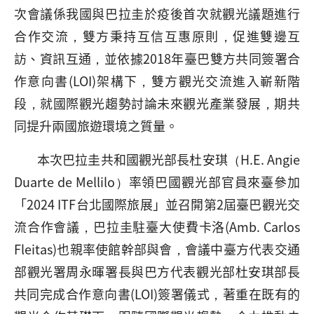
次會議係我國與巴拉圭於疫後首次就觀光議題進行
合作交流，雙方秉持互信互惠原則，促進雙邊互
訪、資訊互通，並依據2018年臺巴雙方共同簽署合
作意向書(LOI)架構下，雙方觀光交流進入嶄新階
段，就國際觀光趨勢討論未來觀光產業發展，期共
同提升兩國旅遊環境之質量。
本次巴拉圭共和國觀光部長杜安琪（H.E. Angie
Duarte de Mellilo）率領巴國觀光部官員來臺參加
「2024 ITF台北國際旅展」並召開第2屆臺巴觀光交
流合作會議，巴拉圭駐臺大使費卡洛(Amb. Carlos
Fleitas)也親率使館幹部與會，會議中臺方代表交通
部觀光署周永暉署長與巴方代表觀光部杜安琪部長
共同完成合作意向書(LOI)簽署儀式，著重在既有的