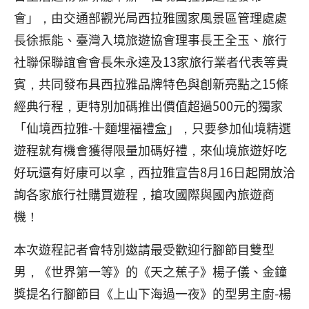
會」，由交通部觀光局西拉雅國家風景區管理處處
長徐振能、臺灣入境旅遊協會理事長王全玉、旅行
社聯保聯誼會會長朱永達及13家旅行業者代表等貴
賓，共同發布具西拉雅品牌特色與創新亮點之15條
經典行程，更特別加碼推出價值超過500元的獨家
「仙境西拉雅-十麵埋福禮盒」，只要參加仙境精選
遊程就有機會獲得限量加碼好禮，來仙境旅遊好吃
好玩還有好康可以拿，西拉雅宣告8月16日起開放洽
詢各家旅行社購買遊程，搶攻國際與國內旅遊商
機！
本次遊程記者會特別邀請最受歡迎行腳節目雙型
男，《世界第一等》的《天之蕉子》楊子儀、金鐘
獎提名行腳節目《上山下海過一夜》的型男主廚-楊