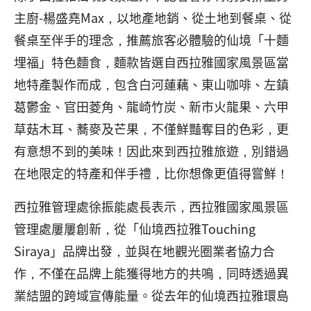
主廚-楊盛堯Max，以地產地銷、從土地到餐桌、從
餐桌至伴手的理念，推薦旅客必體驗的仙境「十麵
埋福」特色麵食，麵款皆選自西拉雅國家風景區當
地特產製作而成，包含白河蓮藕、東山咖啡、左鎮
葛鬱金、官田菱角、龍崎竹炭、新市火龍果、六甲
草菇木耳、蕎麥及芒果，不僅鮮豔奪目的色彩，更
有意想不到的美味！因此來到西拉雅旅遊，別錯過
在地限定的特產和伴手禮，比你想像更值得嘗鮮！
西拉雅管理處徐振能處長表示，西拉雅國家風景區
管理處屢屢創新，從「仙境西拉雅Touching
Siraya」品牌出發，並與在地觀光圈業者協力合
作，不僅在品牌上能獲得地方的共鳴，同時透過異
業結盟的跨域宣傳能量。從去年的仙境西拉雅環島