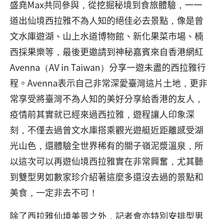
盛堯Max共同參與，從挖掘秘境到食旅體驗，一一
道出仙境西拉雅不為人知的絕佳必去景點，像是曾
文水庫遊湖、山上水道博物館、新化果菜市場、楠
西採果樂等，最後更邀請到神秘嘉賓來自香港網紅
Avenna（AV in Taiwan）分享一遊未盡的西拉雅行
程。Avenna表示自己非常深愛臺灣這片土地，更非
常享受將臺灣不為人知的美好分享給香港的友人，
疫情前其實就已經來過西拉雅，遊程讓人印象深
刻，不僅去過曾文水庫搭乘觀光遊艇近距離感受湖
光山色，還體驗全世界稀有的關子嶺泥漿溫泉，所
以這次可以再遊仙境西拉雅實在非常興奮，尤其聽
到雙型男如數家珍介紹著這麼多還沒去過的景點和
美食，一定非去不可！
除了西拉雅仙境美景之外，記者會亦特別安排型男