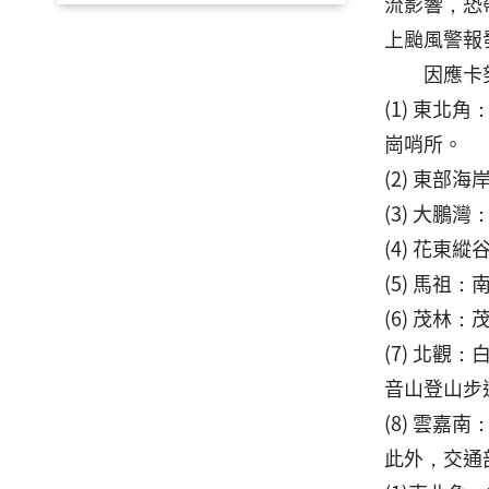
流影響，恐
上颱風警報
因應卡努海
(1) 東
崗哨所。
(2) 東
(3) 大鵬
(4) 花東
(5) 馬
(6) 茂林
(7) 北
音山登山步
(8) 雲嘉
此外，交通