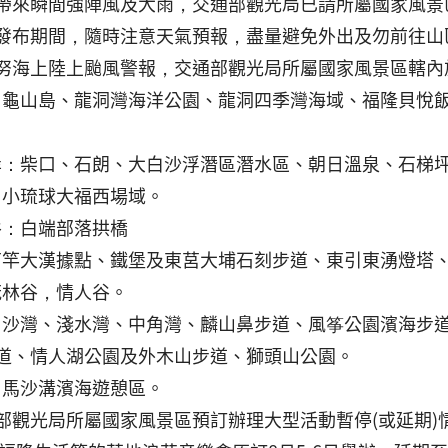
帶來瞬間強陣風及大雨，交通部觀光局已請所屬國家風景
發布期間，隨時注意天氣預報，盡量避免外出及勿前往山
上陸上颱風警報，交通部觀光局所屬國家風景區轄內
北角：龜山島、龍洞灣海洋公園、龍洞四季灣海域、福隆貝
部海岸：柴口、石朗、大白沙浮潛區潛水區、朝日溫泉、石
灣：小琉球大福西場域。
縱谷：白端部落拱橋
祖：南竿大漢據點、鐵堡及東莒大埔石刻步道、東引東湧燈塔
：茂林谷，情人谷。
觀：白沙灣、淺水灣、中角灣、麟山鼻步道、風筝公園濱海
道、情人湖公園及外木山步道、獅頭山公園。
南：馬沙溝濱海遊憩區。
部觀光局所屬國家風景區預訂辦理大型活動暫停(或延期)