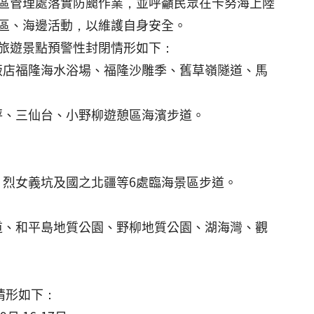
區管理處落實防颱作業，並呼籲民眾在卡努海上陸
區、海邊活動，以維護自身安全。
旅遊景點預警性封閉情形如下：
悅飯店福隆海水浴場、福隆沙雕季、舊草嶺隧道、馬
梯坪、三仙台、小野柳遊憩區海濱步道。
、烈女義坑及國之北疆等6處臨海景區步道。
步道、和平島地質公園、野柳地質公園、湖海灣、觀
情形如下：