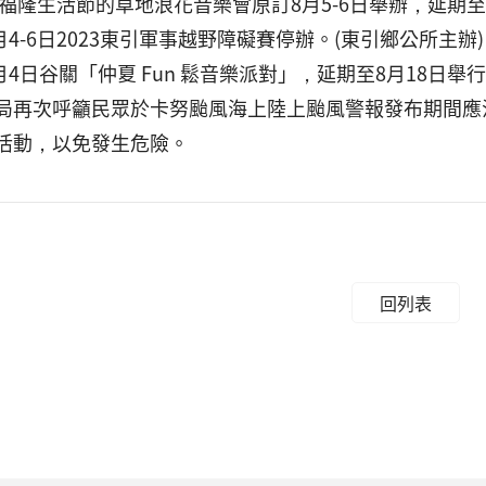
：福隆生活節的草地浪花音樂會原訂8月5-6日舉辦，延期至9月
8月4-6日2023東引軍事越野障礙賽停辦。(東引鄉公所主辦)
8月4日谷關「仲夏 Fun 鬆音樂派對」，延期至8月18日舉
局再次呼籲民眾於卡努颱風海上陸上颱風警報發布期間應
活動，以免發生危險。
回列表