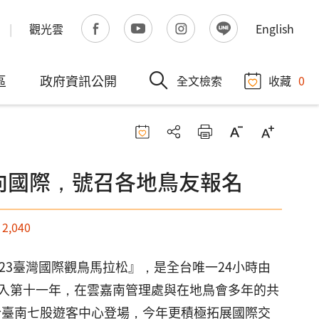
觀光雲
English
區
政府資訊公開
全文檢索
收藏
0
面向國際，號召各地鳥友報名
：
2,040
23臺灣國際觀鳥馬拉松』，是全台唯一24小時由
入第十一年，在雲嘉南管理處與在地鳥會多年的共
日於臺南七股遊客中心登場，今年更積極拓展國際交