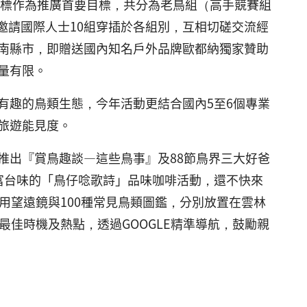
指標作為推廣首要目標，共分為老鳥組（高手競賽組
計邀請國際人士10組穿插於各組別，互相切磋交流經
南縣市，即贈送國內知名戶外品牌歐都納獨家贊助
量有限。
有趣的鳥類生態，今年活動更結合國內5至6個專業
旅遊能見度。
期推出『賞鳥趣談—這些鳥事』及88節鳥界三大好爸
富台味的「鳥仔唸歌詩」品味咖啡活動，還不快來
用望遠鏡與100種常見鳥類圖鑑，分別放置在雲林
最佳時機及熱點，透過GOOGLE精準導航，鼓勵親