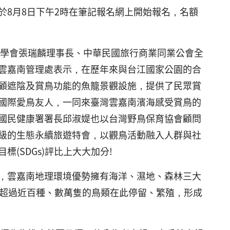
8月8日下午2時在筆記報名網上開始報名，名額
鳥學會張瑞麟理事長、中華民國旅行商業同業公會全
雲嘉南管理處表示，在歷年來與台江國家公園的合
顧遮陰及賞鳥功能的魚籠景觀設施，提供了民眾賞
國際愛鳥友人，一同來臺灣雲嘉南濱海感受賞鳥的
國民健康署署長邱淑媞也以台灣野鳥保育協會顧問
級的生態永續旅遊特會，以觀鳥活動融入人群與社
(SDGs)評比上大大加分!
，雲嘉南地理環境優勢擁有海洋、濕地、森林三大
，超過近百種、數萬隻的鳥類在此停留、繁殖，形成