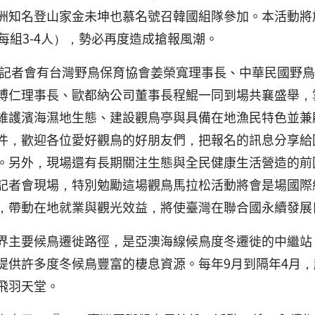
洲知名登山家金未坤也慕名號召韓國組隊參加。本活動將於
（每組3-4人），勢必再度造成搶報風潮。
活動記者會有台灣野鳥保育協會姜榮寬理事長、中華民國野
博仁理事長、歐都納公司董事長程鯤一同到場共襄盛舉，
維護濱海濕地生態、建設觀鳥亭與具備在地漁民特色並兼
件，歡迎各位愛好觀鳥的好朋友們，把報名的訊息分享給
。另外，現場還有長期關注生態與全民健康生活營造的前
記者會現場，特別勉勵這場觀鳥馬拉松活動將會是場國際
，帶動在地就業與觀光效益，將使臺灣在聯合國永續發展目標
界主要候鳥遷徙路徑，是亞澳海線候鳥度冬遷徙的中繼站
提供許多度冬候鳥豐富的棲息資源。每年9月到隔年4月
飛羽天堂。