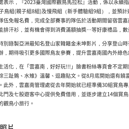
處表示，『2023臺灣國際觀鳥馬拉松』活動，係以永續
送子鳥組(親子組8組)及慢飛組（新手體驗組9組），並預
隊伍免報名費，完成全部賽事的隊伍於活動期間留宿雲嘉
能排汗衫，並有機會得到消費滿額抽獎…等好康禮品，數
特別錄製亞洲最知名登山家韓籍金未坤影片，分享登山時
辦，期待吸引更多國際鳥友參賽，提升雲嘉南國內外綠色
生活化，在「雲嘉南，好好玩!!!」臉書粉絲專頁會不定
棕三趾鶉、水雉》溫馨、逗趣貼文。從8月底開始還有饒
。此外，雲嘉南管理處從去年開始就已經準備30組賞鳥專
北門及七股遊客中心提供免費借用，並逐步建立14個賞鳥
的觀鳥小旅行。
照片