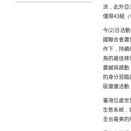
流，此外亞
僅限43組
今(2)日
國聯合會蕭
作下，持續
鳥的最佳條
震撼與感動
的身分蒞臨
區健康活動
臺灣位處世
生態系統，
全台最美的