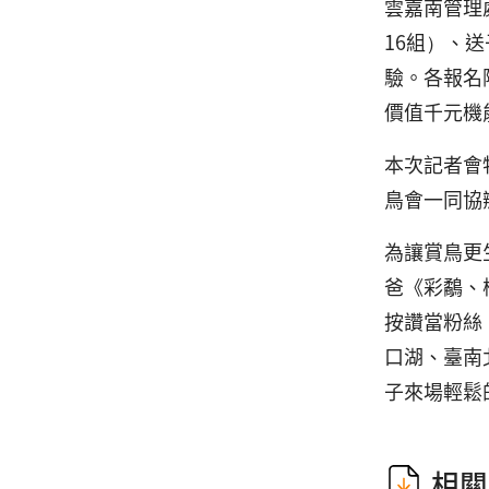
雲嘉南管理
16組）、
驗。各報名
價值千元機
本次記者會
鳥會一同協
為讓賞鳥更
爸《彩鷸、
按讚當粉絲
口湖、臺南
子來場輕鬆
相關