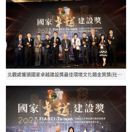
北觀處獲頒國家卓越建設獎最佳環境文化類金質獎(社團法人中華民國不動產協進會提供)