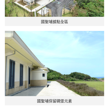
國聖埔據點全區
國聖埔保留碉堡元素