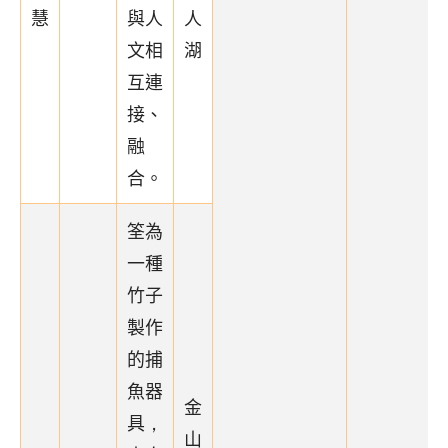
慧
與人
人
文相
湖
互連
接、
融
合。
筌為
一種
竹子
製作
的捕
魚器
金
具，
山