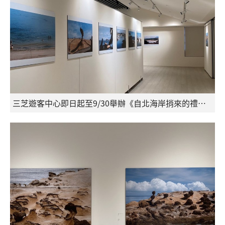
三芝遊客中心即日起至9/30舉辦《自北海岸捎來的禮物》攝影展