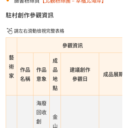
臉書粉絲頁
【北觀粉絲團－幸福北海岸】
駐村創作參觀資訊
請左右滑動檢視完整表格
參觀資訊
藝
成
術
作品
作品
品
建議創作
成品展期
家
名稱
意象
地
參觀日
點
海廢
回收
金
創
山