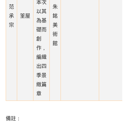
本次
范
朱
以其
承
筌屋
銘
為基
宗
美
礎而
術
創
館
作，
編織
出四
季景
緻篇
章
備註：