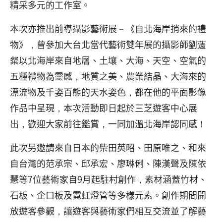
精采多元的工作室。
本次亦推出前導攝影藝術展－《自北海岸捎來的禮
物》，曾參加大台北當代藝術雙年展的攝影師劉薳
粲以北海岸來自地層、土壤、大海、天空、空氣的
五種禮物為靈感，地質之美、農業結晶、大海來的
漂流物及千姿百態的天水姿色，都在他的平面影像
作品中呈現，本次活動即日起於三芝遊客中心展
出，歡迎大家前往鑑賞，一同加溫北海岸認同感！
此次另邀請來自日本的柴田英昭、田原唯之、和來
自台灣的范承宗、邱承宏、廖琳俐、陳漢聲及陳依
慧等7位藝術家自9月起駐村創作，素材涵蓋竹材、
石板、企口板及霓虹燈管等多樣元素。創作期間開
放遊客參觀，讓遊客與藝術家們相互交流並了解藝