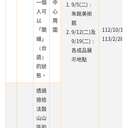
一個
中
9/5(二)：
人可
心
朱銘美術
以
周
館
「閬
圍
112/10/1-
9/12(二)及
縫」
113/2/28
9/19(二)：
（台
各成品展
語）
示地點
的狀
態。
透過
撿拾
法鼓
山山
區的