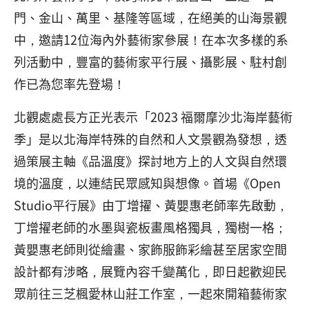
門、金山、萬里、基隆等區域，在絕美的山海景觀
中，邀請12位海內外藝術家參展！在本次多樣的系
列活動中，豐富的藝術家平行展、攝影展、駐村創
作已為您率先登場！
北觀處處長方正光表示「2023 福爾摩沙北海岸藝術
季」是以北海岸特殊的自然和人文景觀為發想，透
過策展主軸《品溫度》探討地方上的人文與自然環
境的溫度，以連結民眾感知與想像。首場《Open
Studio平行展》由丁增擢、黃嬰惠老師率先啟動，
丁增擢老師的水墨與瓷板畫風格獨具，獨樹一格；
黃嬰惠老師則從繪畫、家飾服飾彩繪甚至居家空間
設計都有涉略，展覽內容千變萬化，即日起歡迎民
眾前往三芝楓愛林山莊工作室，一起來開箱藝術家