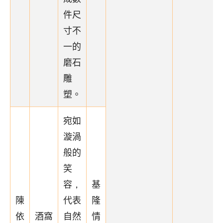
件尺
寸不
一的
磨石
雕
塑。
宛如
漩渦
般的
笑
容，
基
陳
代表
隆
依
酒窩
自然
情