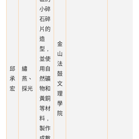
小碎
石碎
片的
造
金
型，
山
並使
法
邱
繡
用自
鼓
承
燕、
然礦
文
宏
採光
物和
理
黃銅
學
等材
院
料，
製作
成數