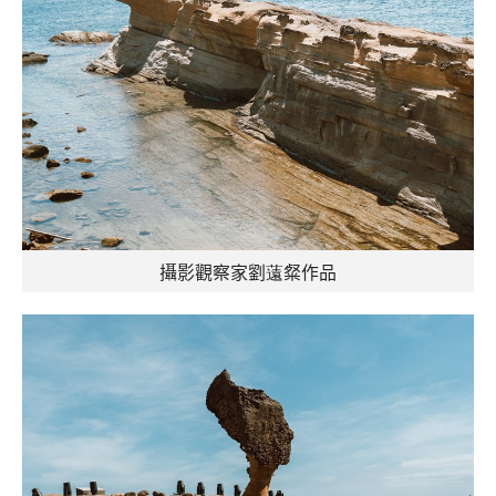
攝影觀察家劉薳粲作品