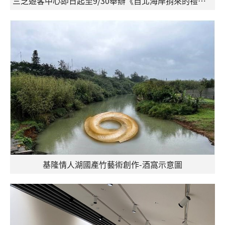
三芝遊客中心即日起至9/30舉辦《自北海岸捎來的禮物》攝影展
基隆情人湖國產竹藝術創作-酒窩示意圖