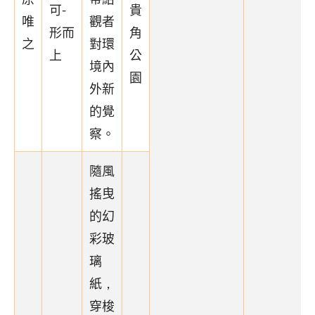
可-
貴
唯
觀者
形而
角
之
對環
上
公
境內
園
外新
的覺
察。
隨風
搖曳
的幻
彩玻
璃
紙，
穿梭