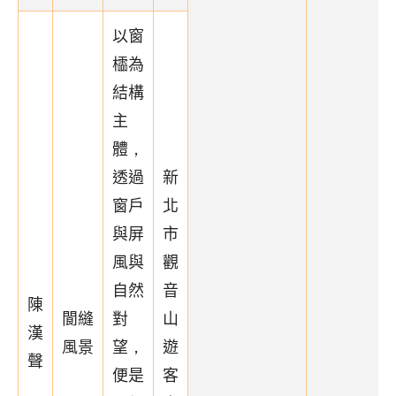
以窗
櫺為
結構
主
體，
透過
新
窗戶
北
與屏
市
風與
觀
自然
音
陳
閬縫
對
山
漢
風景
望，
遊
聲
便是
客