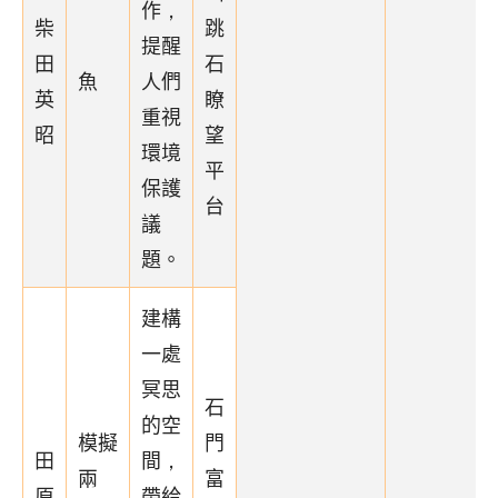
作，
柴
跳
提醒
田
石
魚
人們
英
瞭
重視
昭
望
環境
平
保護
台
議
題。
建構
一處
冥思
石
的空
模擬
門
田
間，
兩
富
原
帶給