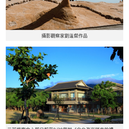
攝影觀察家劉薳粲作品