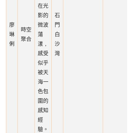
在光
影的
石
廖
微波
門
時空
琳
蕩
白
聚合
俐
漾，
沙
感受
灣
似乎
被天
海一
色包
圍的
感知
經
驗。