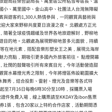
旅遊局莊榮哲副局長、萬里區公所粘雪琴區長、溫
國小、萬里國中、金山高中、社團法人台灣無障礙
與遊客約1,300人熱情參與，一同觀賞具藝術與
，歡迎大家來野柳共度夏日浪漫之夜。 北觀處方正光
，隨著全球疫情趨緩及世界各地旅遊解封，野柳地
遊目的地。北觀處為展現野柳地景多元面貌，持續
空等在地元素，搭配音樂形塑女王之美，展現北海岸
魅力亮點，期吸引更多國內外旅客前往。 點燈開幕
，壯闊的鼓聲吸引所有來賓目光，今年活動營造甜
觀賞水幕燈光秀之限制，今年將燈區佈設範圍擴大
噴泉水舞秀，結合投影、雷射、燈光及音樂等各式特
至7月16日每晚6時30分至10時，採購票入場
證件免費入場，線上購票請至KKDAY及ibon售票
用券1張，包含20家以上特約合作店家，活動期間憑