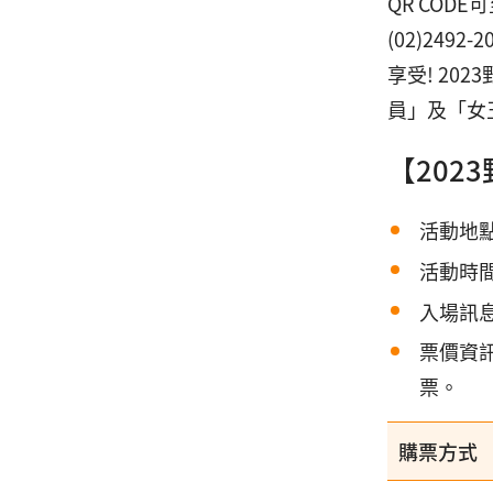
QR CO
(02)24
享受! 2
員」及「女
【202
活動地點
活動時間
入場訊息
票價資訊
票。
購票方式