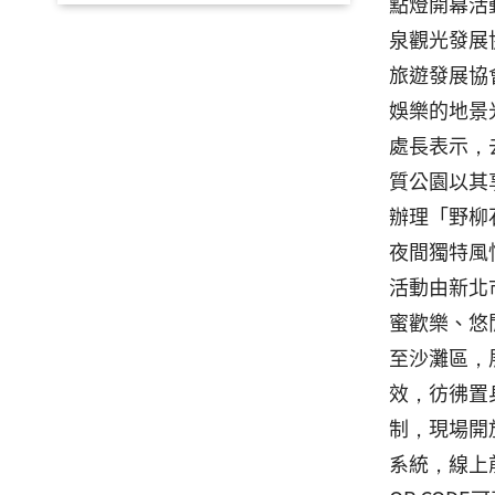
點燈開幕活
泉觀光發展
旅遊發展協
娛樂的地景
處長表示，
質公園以其
辦理「野柳
夜間獨特風
活動由新北
蜜歡樂、悠
至沙灘區，
效，彷彿置
制，現場開放
系統，線上