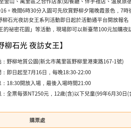
DE可至金山、萬里區之合作店家(如餐廳、伴手禮店、溫泉
92-2016。晚間6時30分入園可先欣賞野柳夕陽晚霞景色
023野柳石光夜訪女王系列活動即日起於活動通平台開放報
王的祕密花園」等活動，現場即可以新臺幣100元加購夜
3野柳石光 夜訪女王】
：野柳地質公園(新北市萬里區野柳里港東路167-1號)
：即日起至7月16日，每晚18:30-22:00
：18:30開放入場，最後入場時間21:00
：全票每張NT250元，12歲(含)以下兒童(99年6月30
購票處