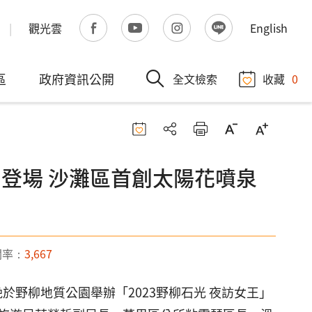
觀光雲
English
區
政府資訊公開
全文檢索
收藏
0
璀璨登場 沙灘區首創太陽花噴泉
閱率：
3,667
晚於野柳地質公園舉辦「2023野柳石光 夜訪女王」