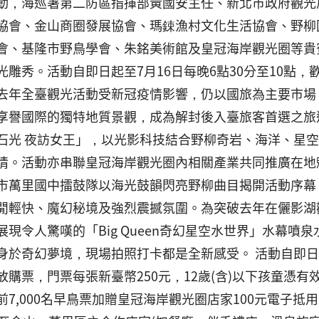
動，海巡署第二防區指揮部黃國安主任、新北市政府觀光
協會、金山商圈發展協會、瑪鋉漁村文化生活協會、野柳
會、基隆市野鳥學會、朱銘美術館及皇冠海岸觀光圈等貴賓
光雕秀。活動自即日起至7月16日每晚6點30分至10點
去年全臺觀光活動受新冠疫情影響，仍以國旅為主要市場
享譽國際的獨特地質景觀，成為解封後入臺旅客首選之旅
石光 夜訪女王」，以光影科技結合野柳奇岩、海洋、星
情。活動亦串聯皇冠海岸觀光圈內相關產業共同推廣在地
市萬里國中擂鼓隊以海光鼓韻閃亮野柳曲目揭開活動序幕
閒輕快、魔幻秘境及強烈震撼氛圍。為突破去年在儷影湖
展現令人驚嘆的「Big Queen奇幻星空水世界」水幕
身於奇幻夢境，現場拍照打卡都是全新感受。 活動自即日起
購票，門票每張新臺幣250元，12歲(含)以下孩童憑有效
前7,000名早鳥票加贈皇冠海岸觀光圈店家100元電子抵