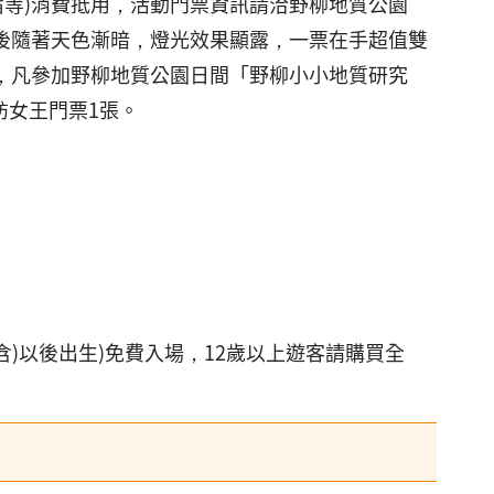
旅宿等)消費抵用，活動門票資訊請洽野柳地質公園
，7時後隨著天色漸暗，燈光效果顯露，一票在手超值雙
名，凡參加野柳地質公園日間「野柳小小地質研究
訪女王門票1張。
日(含)以後出生)免費入場，12歲以上遊客請購買全