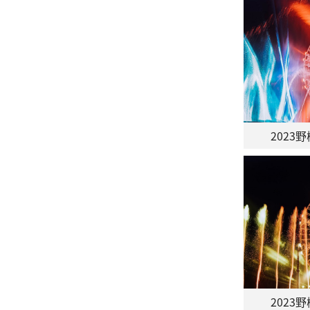
202
202