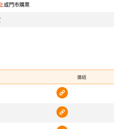
線上
或門市購票
買
連結