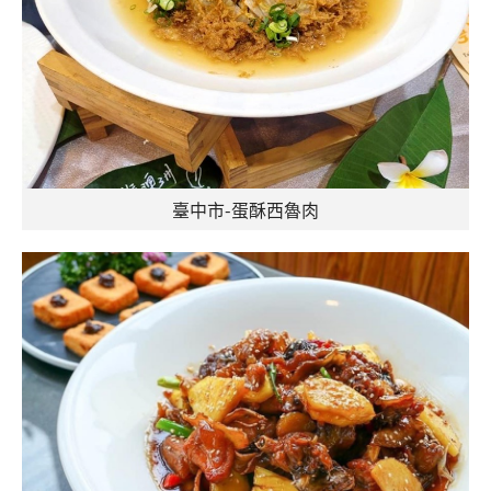
臺中市-蛋酥西魯肉