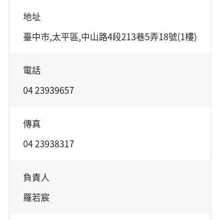
地址
臺中市,太平區,中山路4段213巷5弄18號(1樓)
電話
04 23939657
傳真
04 23938317
負責人
羅若宸