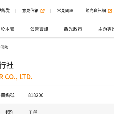
站導覽
意見信箱
常見問題
觀光資訊網
關於本署
公告資訊
觀光政策
主題專
與保險
行社
 CO., LTD.
註冊編號
818200
類別
甲種