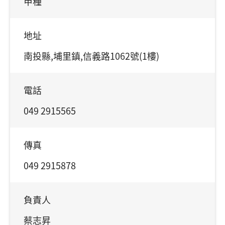
甲種
地址
南投縣,埔里鎮,信義路1062號(1樓)
電話
049 2915565
傳真
049 2915878
負責人
蔡志昇