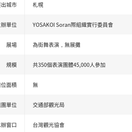
展出城市
札幌
主辦單位
YOSAKOI Soran際組織實行委員會
展場
為街舞表演，無展攤
規模
共350個表演團體45,000人參加
攤位面積
無
組團單位
交通部觀光局
承辦窗口
台灣觀光協會