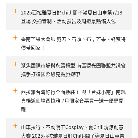
2025西拉雅夏日好chill 關子嶺夏日山車祭7/18
登場 交通管制、活動預告及周邊景點懶人包
臺南芒果大會師 剪刀、石頭、布，芒果、蜂蜜特
價帶回家！
聚焦國際市場與永續轉型 南區觀光圈聯盟共識會
攜手打造國際級亮點旅遊帶
西拉雅台灣好行全面換裝！ 與「台妹小南」南珉
貞暢遊仙境西拉雅 7月限定套票買一送一優惠開
跑
山車拉行、不動明王Cosplay、夏Chill清涼創意
大賽 2025西拉雅夏日好Chill-關子嶺夏日山車祭