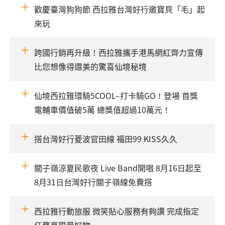
歡慶臺灣狗狗節 西拉雅台灣好行邀寶貝「毛」起
來玩
跨國行銷再升級！西拉雅攜手港馬網紅齊力宣傳
比您想像得還美的驚喜仙境秘境
仙境西拉雅環騎5COOL–打卡騎GO！登場 首獎
電輔車價值破5萬 總獎值超過10萬元！
搭台灣好行菱波官田線 福田99 KISS久久
關子嶺涼夏民歌夜 Live Band開唱 8月16日起至
8月31日台灣好行關子嶺線免費搭
西拉雅行動旅服 微笑貼心服務有夠讚 完成指定
任務享限量好物