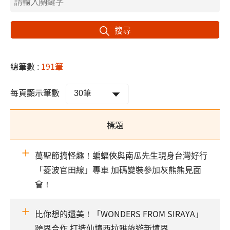
搜尋
總筆數 :
191筆
每頁顯示筆數
標題
萬聖節搞怪趣！蝙蝠俠與南瓜先生現身台灣好行
「菱波官田線」專車 加碼變裝參加灰熊熊見面
會！
比你想的還美！「WONDERS FROM SIRAYA」
跨界合作 打造仙境西拉雅旅遊新境界