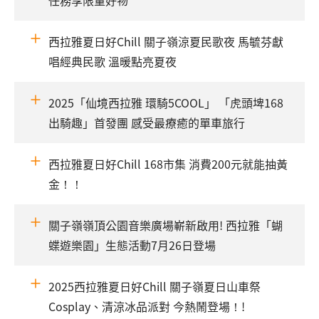
西拉雅夏日好Chill 關子嶺涼夏民歌夜 馬毓芬獻
唱經典民歌 溫暖點亮夏夜
2025「仙境西拉雅 環騎5COOL」 「虎頭埤168
出騎趣」首發團 感受最療癒的單車旅行
西拉雅夏日好Chill 168市集 消費200元就能抽黃
金！！
關子嶺嶺頂公園音樂廣場嶄新啟用! 西拉雅「蝴
蝶遊樂園」生態活動7月26日登場
2025西拉雅夏日好Chill 關子嶺夏日山車祭
Cosplay、清涼冰品派對 今熱鬧登場！!