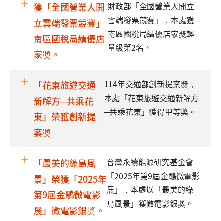
財政部「全國營業人開立
獲「全國營業人開
雲端發票競賽」，本處獲
立雲端發票競賽」
南區國稅局績優店家奬輕
南區國稅局績優店
量級第2名。
家奬。
114年交通部創新提案奬，
「花東旅遊交通
本處「花東旅遊交通新解方
新解方─共乘花
─共乘花東」獲得甲等獎。
東」榮獲創新提
案奬
台灣永續能源研究基金會
「最美的綠島風
「2025年第9屆金鵰微電影
景」榮獲「2025年
展」，本處以「最美的綠
第9屆金鵰微電影
島風景」獲微電影銀奬。
展」微電影銀奬。