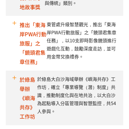
與傳統」類別。
地故事獎
東管處升級智慧觀光，推出「東海
推出「東海
岸PWA行動旅服」之「鏡頭君集章
岸PWA行動
任務」，以10支即時影像鏡頭進行
旅服」之
遊戲化互動，鼓勵深度走訪，並可
「鏡頭君集
用金幣兌換禮券。
章任務」
於綠島大白沙海域舉辦《嶼海共存》工
於綠島
作坊，確立「專業導覽（潛）制度」共
舉辦
識，推動制度化與在地共治，以大白沙
《嶼海
為起點導入分區管理與智慧監控，共54
共存》
人參與。
工作坊