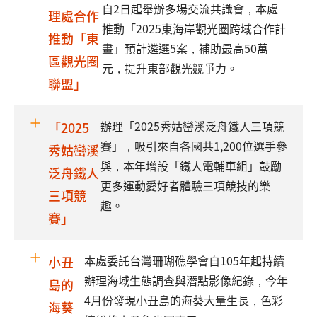
自2日起舉辦多場交流共識會，本處
理處合作
推動「2025東海岸觀光圈跨域合作計
推動「東
畫」預計遴選5案，補助最高50萬
區觀光圈
元，提升東部觀光竸爭力。
聯盟」
辦理「2025秀姑巒溪泛舟鐵人三項競
「2025
賽」，吸引來自各國共1,200位選手參
秀姑巒溪
與，本年增設「鐵人電輔車組」鼓勵
泛舟鐵人
更多運動愛好者體驗三項競技的樂
三項競
趣。
賽」
本處委託台灣珊瑚礁學會自105年起持續
小丑
辦理海域生態調查與潛點影像紀錄，今年
島的
4月份發現小丑島的海葵大量生長，色彩
海葵