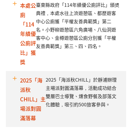
臺東縣政府「114年績優公廁評比」頒奬
本處公
典禮，本處水往上流遊憩區、都歷遊客
廁
中心公廁獲「平權友善典範獎」第二
「114
名。小野柳遊憩區六角廣場、八仙洞遊
年績優
客中心、金樽遊憩區公廁分別獲「平權
公廁評
友善典範獎」第三、四、四名。
比」獲
獎
2025「海派秋CHILL」於靜浦辦理
2025「海
主場派對圓滿落幕，活動成功結合
派秋
雙層巴士導覽、燻食野餐及部落文
CHILL」主
化體驗，吸引約500旅客參與。
場派對圓
滿落幕