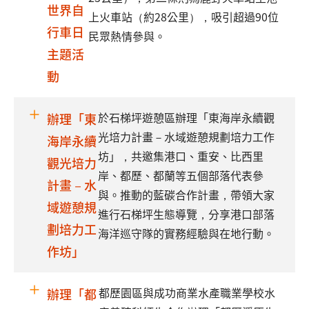
世界自
上火車站（約28公里），吸引超過90位
行車日
民眾熱情參與。
主題活
動
於石梯坪遊憩區辦理「東海岸永續觀
辦理「東
光培力計畫－水域遊憩規劃培力工作
海岸永續
坊」，共邀集港口、重安、比西里
觀光培力
岸、都歷、都蘭等五個部落代表參
計畫－水
與。推動的藍碳合作計畫，帶領大家
域遊憩規
進行石梯坪生態導覽，分享港口部落
劃培力工
海洋巡守隊的實務經驗與在地行動。
作坊」
都歷園區與成功商業水產職業學校水
辦理「都