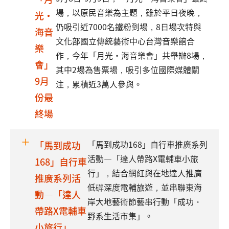
場，以原民音樂為主題，雖於平日夜晚，
光·
仍吸引近7000名鐵粉到場，8日場次特與
海音
文化部國立傳統藝術中心台灣音樂館合
樂
作，今年「月光·海音樂會」共舉辦8場，
會」
其中2場為售票場，吸引多位國際媒體關
9月
注，累積近3萬人參與。
份最
終場
「馬到成功168」自行車推廣系列
「馬到成功
活動—「達人帶路X電輔車小旅
168」自行車
行」，結合網紅與在地達人推廣
推廣系列活
低硸深度電輔旅遊，並串聯東海
動—「達人
岸大地藝術節藝串行動「成功・
帶路X電輔車
野系生活市集」。
小旅行」