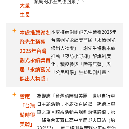
繽紛的小丑魚也回來了。
大量
生長
本處推薦謝劍飛先生榮獲2025年
本處推薦謝劍
台灣觀光永續獎首屆「永續觀光
飛先生榮獲
傑出人物獎」，謝先生協助本處
2025年台灣
推動「夜訪小野柳」解說制度
觀光永續獎首
化，積極參與「陸寄居蟹」與
屆「永續觀光
「公民科學」生態監測計畫。
傑出人物獎」
為響應「台灣騎時很美麗」世界自行車
響應
日主題活動，本處號召民眾一起踏上單
「台灣
車之旅。騎乘活動共規劃兩條路線，第
騎時很
一條為台東育仁高中至鹿野火車站（約
美麗」
23公里），第二條則為鹿野火車站至池