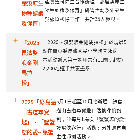
產養殖科師生合作辦理「都歷溪原生
歷溪原生
物種認識及保育」研習活動及外來種
物種認識
吳郭魚移除工作，共計35人參與。
及保育」
「2025長濱雙浪金剛馬拉松」於清晨5
「2025
點在臺東縣長濱國民小學熱鬧起跑，
長濱雙
本活動邁入第十週年共有11國，超過
浪金剛
2,200名選手共襄盛舉。
馬拉
松」
5月1日起至10月底辦理「綠島
2025「綠島過
過山古道尋寶趣」活動採預約
山古道尋寶
制，並每月1場次「蟹蟹您的愛~
趣」、「蟹蟹
護蟹俠客行」活動；另外還有自
您的愛~ 護蟹
主性淨攤活動。