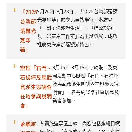
9月26日-9月28日，「2025台灣部落觀
「2025
光嘉年華」於臺北車站舉行，本處以
台灣部
「一烈！海派過生活」、「貓公部落」
落觀光
及「米麻岸工作室」為主題參展，成功
嘉年
推廣東海岸部落觀光特色。
華」
9月15日-9月16日，於港口及東
辦理「石門、
河活動中心辦理「石門、石梯坪
石梯坪及馬武
及馬武窟溪生態調查在地參與說
窟溪生態調查
明會」，各有約15名社區居民及
在地參與說明
業者參加。
會」
永續旅遊專區上線，內容包括永續目標
永續旅
與政策，「海派旅人指南」及各項永續