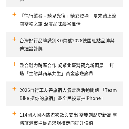
「徐行縱谷－騎見光復」精彩登場！夏末踏上遼
闊雙輪之旅 深度品味縱谷風情
台灣好行品牌識別3.0榮獲2026德國紅點品牌與
傳達設計獎
整合戰力跨區合作 凝聚北臺灣觀光新願景！ 打
造「生態與商業共生」黃金旅遊廊帶
2026自行車友善旅宿人氣票選活動開跑 「Team
Bike 挺你的旅宿」邀全民投票抽iPhone！
114國人國內旅遊次數與支出 雙雙創歷史新高 臺
灣旅遊市場從追求規模走向提升價值