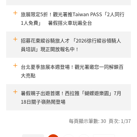
旅展限定5折！觀光署推Taiwan PASS「2人同行
1人免費」 暑假搭火車玩遍全台
招募花東縱谷騎旅人才 「2026徐行縱谷領騎人
員培訓」現正開放報名中！
台北夏季旅展本週登場！觀光署邀您一同解鎖百
大亮點
暑假親子出遊首選！西拉雅「蝴蝶遊樂園」7月
18日關子嶺熱鬧登場
每頁顯示筆數: 30 頁次: 1/37