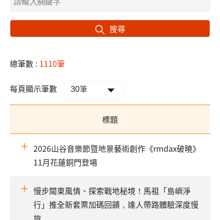
搜尋
總筆數 :
1110筆
每頁顯示筆數
標題
2026山谷音樂節暨地景藝術創作《rmdax破曉》
11月花蓮銅門登場
慢步閩東風情、探索戰地秘境！馬祖「島嶼淨
行」推全新套票加碼回饋，達人帶路體驗深度慢
旅