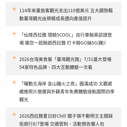
114年來臺旅客觀光支出110億美元 五大趨勢驅
動臺灣觀光由規模成長邁向產值提升
「仙境西拉雅 環騎5COOL」自行車騎乘認證登
場 邀您一起騎遊西拉雅 打卡騎GO抽5G(雞)!
2026台灣美食展「臺灣觀光館」7/31盛大登場
54家特色品牌、四大互動體驗一次看
「曜動北海岸 金山蹦火之夜」圓滿成功 北觀處
續推照片徵選與外籍青年免費體驗接軌國際四季
觀光
2026西拉雅夏日好Chill 關子嶺不動明王主題踩
街遊行8/7登場 交通管制、活動預告懶人包