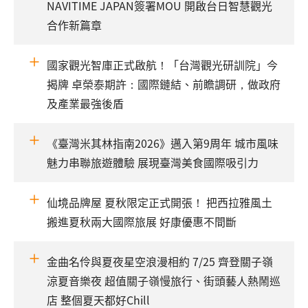
NAVITIME JAPAN簽署MOU 開啟台日智慧觀光
合作新篇章
國家觀光智庫正式啟航！「台灣觀光研訓院」今
揭牌 卓榮泰期許：國際鏈結、前瞻調研，做政府
及產業最強後盾
《臺灣米其林指南2026》邁入第9周年 城市風味
魅力串聯旅遊體驗 展現臺灣美食國際吸引力
仙境品牌屋 夏秋限定正式開張！ 把西拉雅風土
搬進夏秋兩大國際旅展 好康優惠不間斷
金曲名伶與夏夜星空浪漫相約 7/25 齊登關子嶺
涼夏音樂夜 超值關子嶺慢旅行、街頭藝人熱鬧巡
店 整個夏天都好Chill