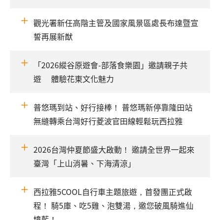
觀光署新任高階主管及國家風景區處長布達暨宣
誓再展新猷
「2026縱谷原遊會-部落食樂園」邀請親子共
遊 體驗花東文化魅力
普悠瑪到站、好行接棒！ 普悠瑪新停靠隆田站
無縫轉乘台灣好行菱波官田線輕鬆玩西拉雅
2026台灣仲夏節盛大啟動！ 邀請全世界一起來
臺灣「上山消暑、下海清涼」
西拉雅5COOL自行車主題旅遊，首發團正式啟
程！ 騎5庫、吃5雞、泡雙湯，邀您破風騎進仙
境藍！