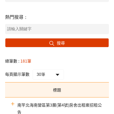
熱門搜尋：
搜尋
總筆數 :
181筆
每頁顯示筆數
標題
南竿北海南營區第3層(第4號)房舍出租案招租公
告